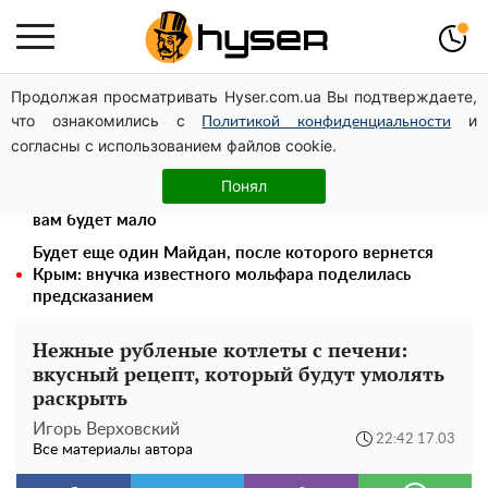
Продолжая просматривать Hyser.com.ua Вы подтверждаете,
Дроны с наценкой: Александр Конотопский вывел
что ознакомились с
и
миллионы оборонного бюджета через фиктивную
Политикой конфиденциальности
согласны с использованием файлов cookie.
фирму в Эстонии
Весь секрет в одной таблетке аспирина: рецепт
Понял
хрустящей и сочной капусты на зиму. Даже пяти банок
вам будет мало
Будет еще один Майдан, после которого вернется
Крым: внучка известного мольфара поделилась
предсказанием
Нежные рубленые котлеты с печени:
вкусный рецепт, который будут умолять
раскрыть
Игорь Верховский
22:42 17.03
Все материалы автора