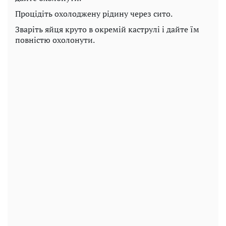
Процідіть охолоджену рідину через сито.
Зваріть яйця круто в окремій каструлі і дайте їм
повністю охолонути.