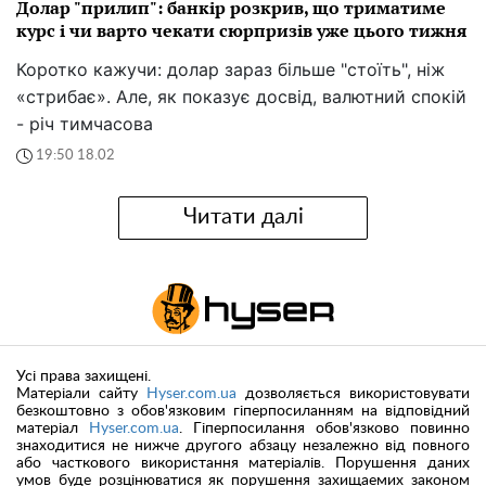
Долар "прилип": банкір розкрив, що триматиме
курс і чи варто чекати сюрпризів уже цього тижня
Коротко кажучи: долар зараз більше "стоїть", ніж
«стрибає». Але, як показує досвід, валютний спокій
- річ тимчасова
19:50 18.02
Читати далі
Усі права захищені.
Матеріали сайту
Hyser.com.ua
дозволяється використовувати
безкоштовно з обов'язковим гіперпосиланням на відповідний
матеріал
Hyser.com.ua
. Гіперпосилання обов'язково повинно
знаходитися не нижче другого абзацу незалежно від повного
або часткового використання матеріалів. Порушення даних
умов буде розцінюватися як порушення захищаемих законом