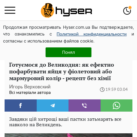
Продолжая просматривать Hyser.com.ua Вы подтверждаете,
Гола Олена Тополя у цікавих позах змусила відвисати
что ознакомились с
и
щелепи: злив відео – було лише початком
Политикой конфиденциальности
согласны с использованием файлов cookie.
Олена Тополя злив відео – це далеко не все: фронтмен
"Антитіла" Тарас Тополя став наступним
Понял
Готуємося до Великодня: як ефектно
пофарбувати яйця у фіолетовий або
мармуровий колір - рецепт без хімії
Игорь Верховский
19:59 03.04
Всі матеріали автора
Завдяки цій хитрощі ваші пастки затьмарять все
навколо на Великдень.