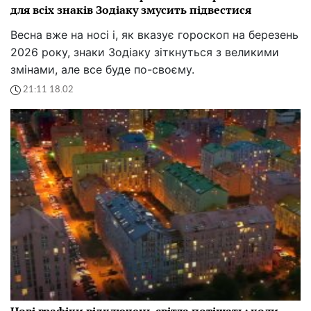
для всіх знаків Зодіаку змусить підвестися
Весна вже на носі і, як вказує гороскоп на березень
2026 року, знаки Зодіаку зіткнуться з великими
змінами, але все буде по-своєму.
21:11 18.02
Нові графіки відключень світла потішать: коли