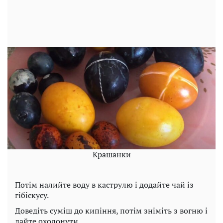
Крашанки
Потім налийте воду в каструлю і додайте чай із
гібіскусу.
Доведіть суміш до кипіння, потім зніміть з вогню і
дайте охолонути.