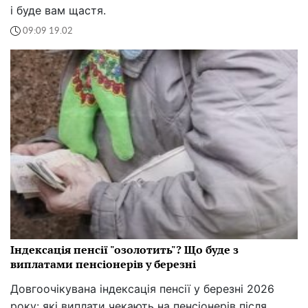
і буде вам щастя.
09:09 19.02
Індексація пенсії "озолотить"? Що буде з
виплатами пенсіонерів у березні
Довгоочікувана індексація пенсії у березні 2026
року: які виплати чекають на пенсіонерів після