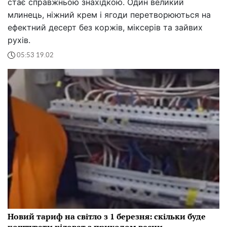
стає справжньою знахідкою. Один великий
млинець, ніжний крем і ягоди перетворюються на
ефектний десерт без коржів, міксерів та зайвих
рухів.
05:53 19.02
Новий тариф на світло з 1 березня: скільки буде