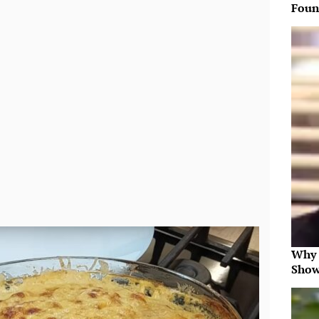
Foun
Why 
Show