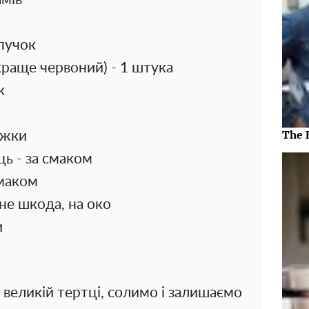
 пучок
краще червоний) - 1 штука
к
The 
ожки
ь - за смаком
смаком
 не шкода, на око
и
 великій тертці, солимо і залишаємо