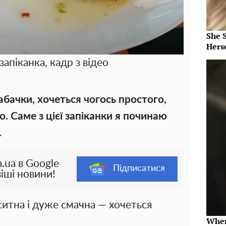
She 
Herse
запіканка, кадр з відео
абачки, хочеться чогось простого,
. Саме з цієї запіканки я починаю
.
.ua в Google
Підписатися
іші новини!
ситна і дуже смачна — хочеться
Wher