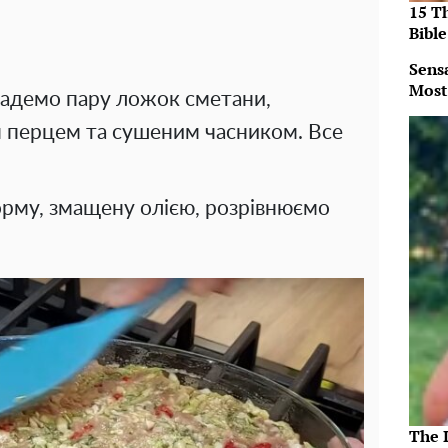
15 T
Bible
Sens
Most
ладемо пару ложок сметани,
 перцем та сушеним часником. Все
рму, змащену олією, розрівнюємо
The 