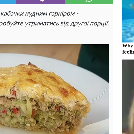
 кабачки нудним гарніром -
робуйте утриматись від другої порції.
Why t
feeli