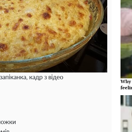
запіканка, кадр з відео
Why t
feeli
 ложки
амів