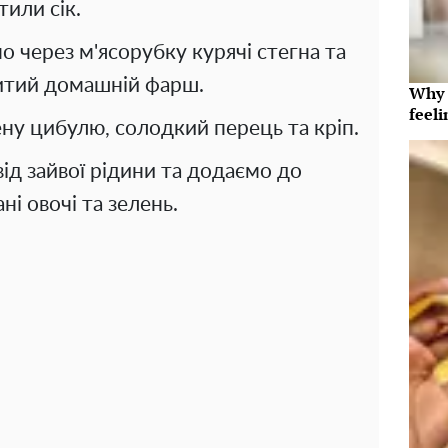
тили сік.
о через м'ясорубку курячі стегна та
итий домашній фарш.
Why t
feeli
ну цибулю, солодкий перець та кріп.
ід зайвої рідини та додаємо до
ні овочі та зелень.