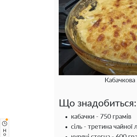
Кабачкова 
Що знадобиться:
кабачки - 750 грамів
сіль - третина чайної
курячі стегна - 600 гр