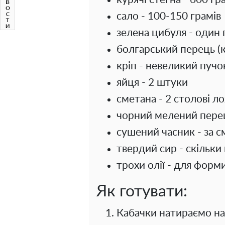
сало - 100-150 грамів
зелена цибуля - один
болгарський перець (
кріп - невеликий пучо
яйця - 2 штуки
сметана - 2 столові л
чорний мелений перец
сушений часник - за 
твердий сир - скільки
трохи олії - для форм
Як готувати:
Кабачки натираємо на