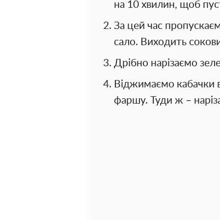
на 10 хвилин, щоб пус
За цей час пропускаєм
сало. Виходить соков
Дрібно нарізаємо зеле
Віджимаємо кабачки в
фаршу. Туди ж – наріза