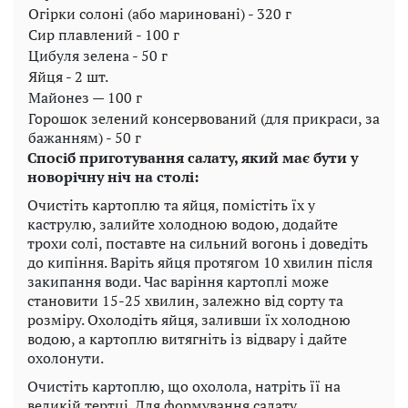
Огірки солоні (або мариновані) - 320 г
Сир плавлений - 100 г
Цибуля зелена - 50 г
Яйця - 2 шт.
Майонез — 100 г
Горошок зелений консервований (для прикраси, за
бажанням) - 50 г
Спосіб приготування салату, який має бути у
новорічну ніч на столі:
Очистіть картоплю та яйця, помістіть їх у
каструлю, залийте холодною водою, додайте
трохи солі, поставте на сильний вогонь і доведіть
до кипіння. Варіть яйця протягом 10 хвилин після
закипання води. Час варіння картоплі може
становити 15-25 хвилин, залежно від сорту та
розміру. Охолодіть яйця, заливши їх холодною
водою, а картоплю витягніть із відвару і дайте
охолонути.
Очистіть картоплю, що охолола, натріть її на
великій тертці. Для формування салату