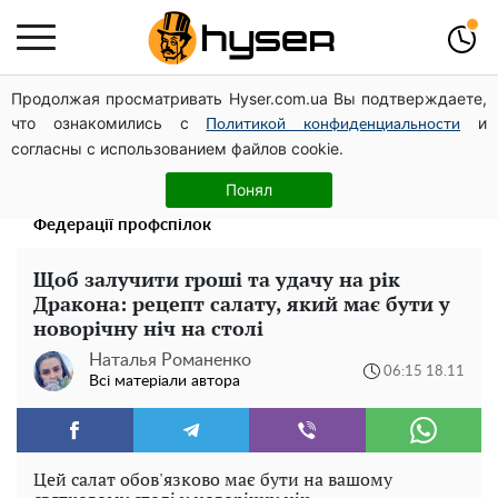
Продолжая просматривать Hyser.com.ua Вы подтверждаете,
Дрони із націнкою: Олександр Конотопський вивів
что ознакомились с
и
мільйони оборонного бюджету через фіктивну фірму в
Политикой конфиденциальности
согласны с использованием файлов cookie.
Естонії
Павло Прудніков та його дивовижна кар'єра від актора
Понял
у російському театрі до номінанта у керівники
Федерації профспілок
Щоб залучити гроші та удачу на рік
Дракона: рецепт салату, який має бути у
новорічну ніч на столі
Наталья Романенко
06:15 18.11
Всі матеріали автора
Цей салат обов'язково має бути на вашому