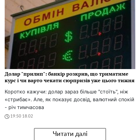
Долар "прилип": банкір розкрив, що триматиме
курс і чи варто чекати сюрпризів уже цього тижня
Коротко кажучи: долар зараз більше "стоїть", ніж
«стрибає». Але, як показує досвід, валютний спокій
- річ тимчасова
19:50 18.02
Читати далі