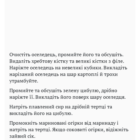
Очистіть оселедець, промийте його та обсушіть.
Видаліть хребтову кістку та великі кістки з філе.
Наріжте оселедець на невеликі кубики. Викладіть
нарізаний оселедець на шар картоплі й трохи
утрамбуйте.
Промийте та обсушіть зелену цибулю, дрібно
наріжте її. Викладіть його поверх шару оселедця.
Натріть плавлений сир на дрібній тертці та
викладіть його на цибулю.
Промокніть мариновані огірки від маринаду і
натріть на тертці. Якщо соковиті огірки, відіжміть
зайвий сік.