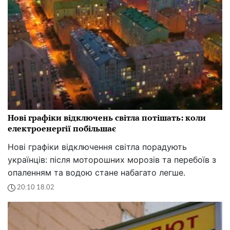
Нові графіки відключень світла потішать: коли
електроенергії побільшає
Нові графіки відключення світла порадують
українців: після моторошних морозів та перебоїв з
опаленням та водою стане набагато легше.
20:10 18.02