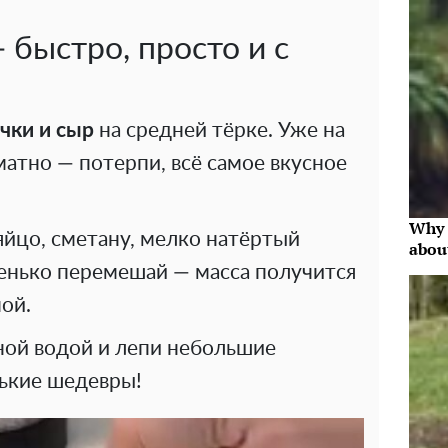
— быстро, просто и с
чки и сыр
на средней тёрке. Уже на
матно — потерпи, всё самое вкусное
Why 
 яйцо, сметану, мелко натёртый
abou
енько перемешай — масса получится
ой.
ной водой и лепи небольшие
нькие шедевры!