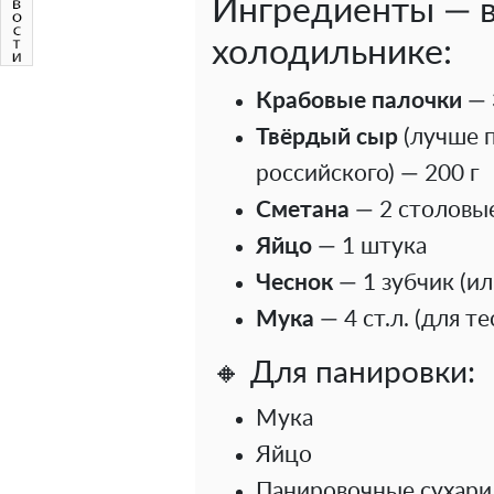
Ингредиенты — вс
холодильнике:
Крабовые палочки
— 
Твёрдый сыр
(лучше п
российского) — 200 г
Сметана
— 2 столовы
Яйцо
— 1 штука
Чеснок
— 1 зубчик (и
Мука
— 4 ст.л. (для т
🔸 Для панировки:
Мука
Яйцо
Панировочные сухари