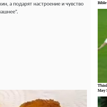
Bible
жин, а подарят настроение и чувство
машнее".
Thin
May 