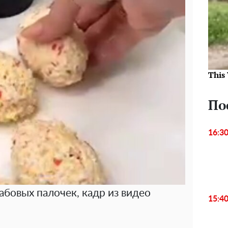
This
По
16:3
абовых палочек, кадр из видео
15:4