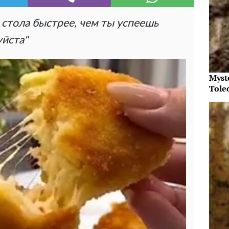
 стола быстрее, чем ты успеешь
уйста"
Myst
Tole