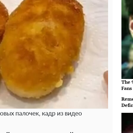
The 
Fans
Reme
Defi
овых палочек, кадр из видео