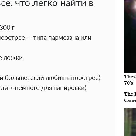
ё, что легко найти в
300 г
оострее — типа пармезана или
е ложки
Thes
ли больше, если любишь поострее)
70's
еста + немного для панировки)
The 
Came