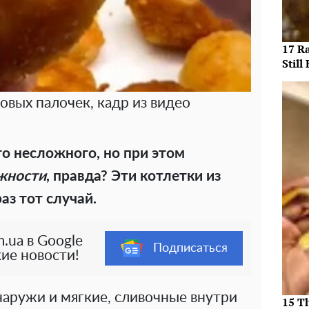
17 R
Still 
овых палочек, кадр из видео
то несложного, но при этом
ожности
, правда? Эти котлетки из
аз тот случай.
.ua в Google
Подписаться
ие новости!
наружи и мягкие, сливочные внутри
15 T