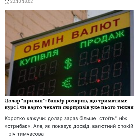
20:10 18.02
Долар "прилип": банкір розкрив, що триматиме
курс і чи варто чекати сюрпризів уже цього тижня
Коротко кажучи: долар зараз більше "стоїть", ніж
«стрибає». Але, як показує досвід, валютний спокій
- річ тимчасова