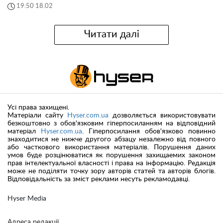
19:50 18.02
Читати далі
Усі права захищені.
Матеріали сайту
Hyser.com.ua
дозволяється використовувати
безкоштовно з обов'язковим гіперпосиланням на відповідний
матеріал
Hyser.com.ua
. Гіперпосилання обов'язково повинно
знаходитися не нижче другого абзацу незалежно від повного
або часткового використання матеріалів. Порушення даних
умов буде розцінюватися як порушення захищаемих законом
прав інтелектуальної власності і права на інформацію. Редакція
може не поділяти точку зору авторів статей та авторів блогів.
Відповідальність за зміст реклами несуть рекламодавці.
Hyser Media
Адреса редакції