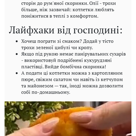
сторін до рум'яної скоринки. Олії - трохи
більше, ніж зазвичай: котлетки люблять
поніжитися в теплі з комфортом.
Лайфхаки від господині:
Хочеш пограти зі смаком? Додай у тісто
трохи зеленої цибулі чи кропу.
Якщо під рукою немає панірувальних сухарів
- використовуй подрібнені кукурудзяні
пластівці. Вийде бомбічна скоринка!
А подати ці котлетки можна з картопляним
пюре, свіжим салатом чи навіть із кетчупом
та майонезом — так, іноді можна дозволити
собі по-домашньому.