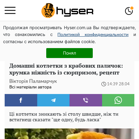
Продолжая просматривать Hyser.com.ua Вы подтверждаете,
Гола Олена Тополя у цікавих позах змусила відвисати
что ознакомились с
и
щелепи: злив відео – було лише початком
Политикой конфиденциальности
согласны с использованием файлов cookie.
Повністю гола Анна Трінчер блиснула "принадами":
таких розмірів ви ще не бачили
Понял
Домашні котлетки з крабових паличок:
хрумка ніжність із сюрпризом, рецепт
Вікторія Паламарчук
14:39 28.04
Всі матеріали автора
Ці котлетки зникають зі столу швидше, ніж ти
встигнеш сказати "ще одну, будь ласка"