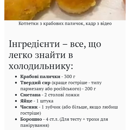
Котлетки з крабових паличок, кадр з відео
Інгредієнти – все, що
легко знайти в
холодильнику:
Крабові палички
- 300 г
Твердий сир
(краще гостріше - типу
пармезану або російського) - 200 г
Сметана
- 2 столові ложки
Яйце
- 1 штука
Часник
- 1 зубчик (або більше, якщо любиш
гостріше)
Борошно
- 4 ст.л. (Для тесту + трохи для
панірування)