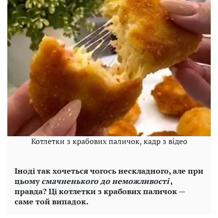
Котлетки з крабових паличок, кадр з відео
Іноді так хочеться чогось нескладного, але при
цьому
смачненького до неможливості
,
правда? Ці котлетки з крабових паличок —
саме той випадок.