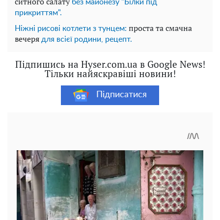
ситного салату
без майонезу "Білки під
прикриттям".
проста та смачна
Ніжні рисові котлети з тунцем:
вечеря
для всієї родини, рецепт.
Підпишись на Hyser.com.ua в Google News!
Тільки найяскравіші новини!
Підписатися