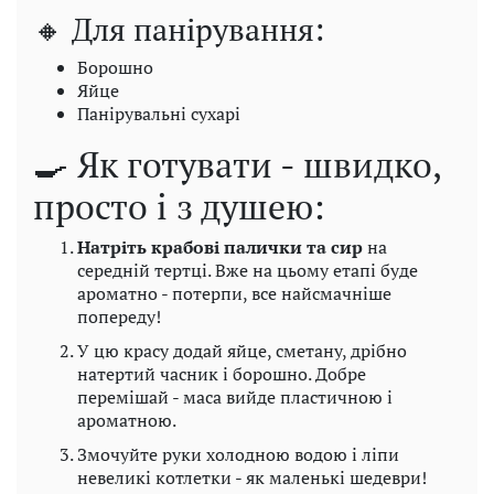
🔸 Для панірування:
Борошно
Яйце
Панірувальні сухарі
🍳 Як готувати - швидко,
просто і з душею:
Натріть крабові палички та сир
на
середній тертці. Вже на цьому етапі буде
ароматно - потерпи, все найсмачніше
попереду!
У цю красу додай яйце, сметану, дрібно
натертий часник і борошно. Добре
перемішай - маса вийде пластичною і
ароматною.
Змочуйте руки холодною водою і ліпи
невеликі котлетки - як маленькі шедеври!