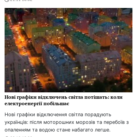
Нові графіки відключень світла потішать: коли
електроенергії побільшає
Нові графіки відключення світла порадують
українців: після моторошних морозів та перебоїв з
опаленням та водою стане набагато легше.