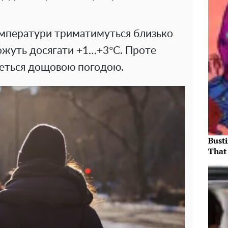
температури триматимуться близько
ожуть досягати +1…+3°C. Проте
еться дощовою погодою.
Bust
That 