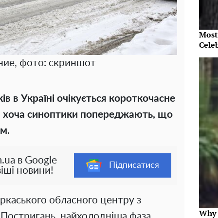
Most
Cele
ие, фото: скриншот
ів в Україні очікується короткочасне
 хоча синоптики попереджають, що
м.
.ua в Google
Підписатися
іші новини!
ркаського обласного центру з
Why 
й Постригань, найхолодніша фаза