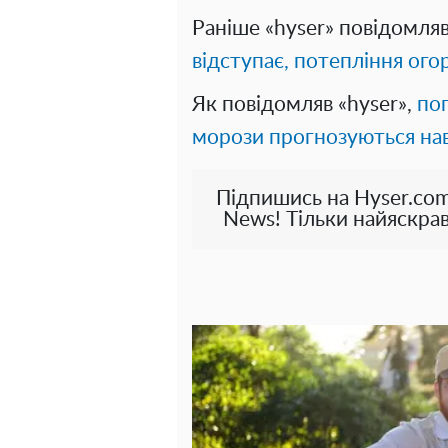
Раніше «hyser» повідомля
відступає, потепління ого
Як повідомляв «hyser»,
пог
морози прогнозуються нав
Підпишись на Hyser.com
News! Тільки найяскрав