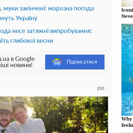
в,
муки закінчені: морозна погода
Iconi
Neve
рнуть Україну
ода несе затяжні випробування:
іть глибокої весни
.ua в Google
Підписатися
іші новини!
Why t
feeli