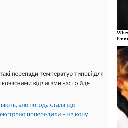
Wher
Foun
такі перепади температур типові для
откочасними відлигами часто йде
пають, але погода стала ще
 екстрено попередили – на кону