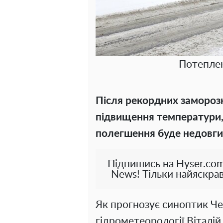
Потеплен
Після рекордних заморозк
підвищення температури,
полегшення буде недовги
Підпишись на Hyser.com
News! Тільки найяскрав
Як прогнозує синоптик Че
гідрометеорології Віталі