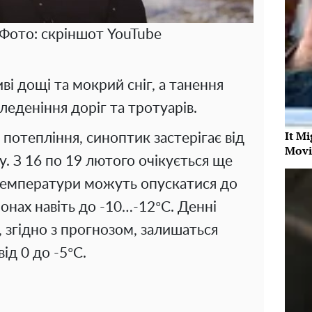
 Фото: скріншот YouTubе
ві дощі та мокрий сніг, а танення
леденіння доріг та тротуарів.
It Mi
потепління, синоптик застерігає від
Movi
у. З 16 по 19 лютого очікується ще
температури можуть опускатися до
йонах навіть до -10…-12°C. Денні
 згідно з прогнозом, залишаться
ід 0 до -5°C.