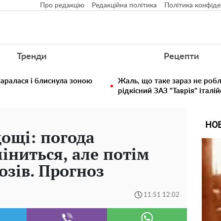
Про редакцію
Редакційна політика
Політика конфіде
Тренди
Рецепти
таралася і блиснула зоною
Жаль, що таке зараз не робл
рідкісний ЗАЗ "Таврія" італій
НО
дощі: погода
іниться, але потім
озів. Прогноз
11:51 12.02