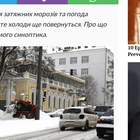
ля затяжних морозів та погода
те холоди ще повернуться. Про що
мого синоптика.
10 E
Prev