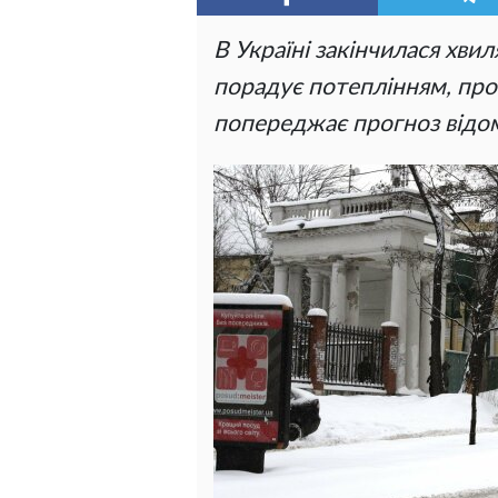
В Україні закінчилася хви
порадує потеплінням, про
попереджає прогноз відо