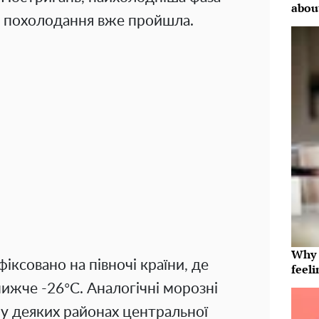
abou
 похолодання вже пройшла.
Why t
ксовано на півночі країни, де
feeli
ижче -26°C. Аналогічні морозні
 у деяких районах центральної