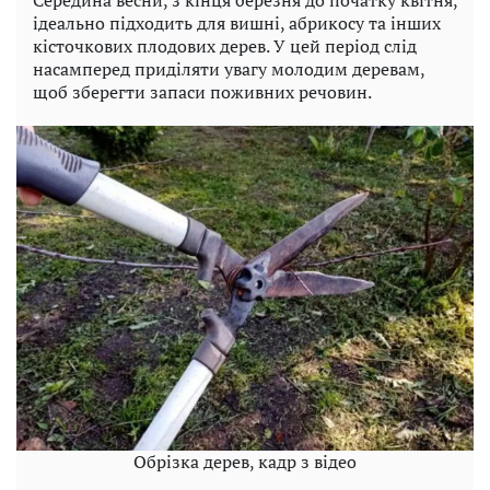
Середина весни, з кінця березня до початку квітня,
ідеально підходить для вишні, абрикосу та інших
кісточкових плодових дерев. У цей період слід
насамперед приділяти увагу молодим деревам,
щоб зберегти запаси поживних речовин.
Обрізка дерев, кадр з відео