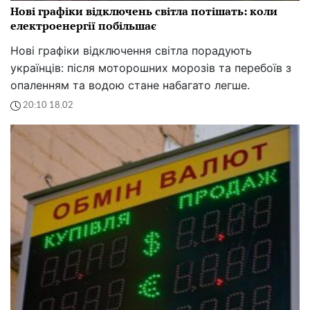
Нові графіки відключень світла потішать: коли
електроенергії побільшає
Нові графіки відключення світла порадують
українців: після моторошних морозів та перебоїв з
опаленням та водою стане набагато легше.
20:10 18.02