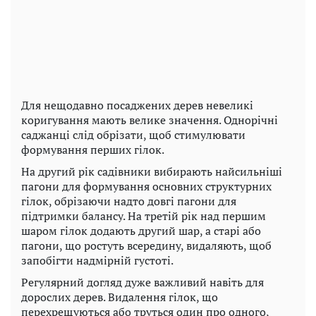
Для нещодавно посаджених дерев невеликі
коригування мають велике значення. Однорічні
саджанці слід обрізати, щоб стимулювати
формування перших гілок.
На другий рік садівники вибирають найсильніші
пагони для формування основних структурних
гілок, обрізаючи надто довгі пагони для
підтримки балансу. На третій рік над першим
шаром гілок додають другий шар, а старі або
пагони, що ростуть всередину, видаляють, щоб
запобігти надмірній густоті.
Регулярний догляд дуже важливий навіть для
дорослих дерев. Видалення гілок, що
перехрещуються або труться один про одного,