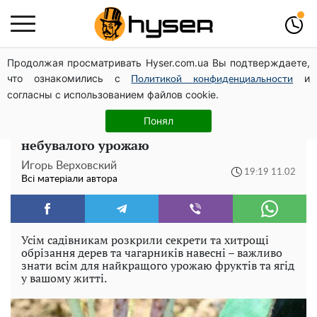
Продолжая просматривать Hyser.com.ua Вы подтверждаете,
Олена Тополя злив відео – це далеко не все: фронтмен
что ознакомились с
и
"Антитіла" Тарас Тополя став наступним
Политикой конфиденциальности
согласны с использованием файлов cookie.
Обрізка дерев та кущів навесні: що
Понял
важливо знати кожному садівникові для
небувалого урожаю
Игорь Верховский
19:19 11.02
Всі матеріали автора
Усім садівникам розкрили секрети та хитрощі
обрізання дерев та чагарників навесні – важливо
знати всім для найкращого урожаю фруктів та ягід
у вашому житті.