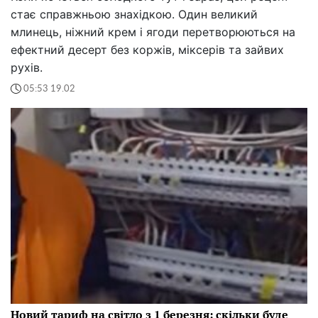
стає справжньою знахідкою. Один великий
млинець, ніжний крем і ягоди перетворюються на
ефектний десерт без коржів, міксерів та зайвих
рухів.
05:53 19.02
Новий тариф на світло з 1 березня: скільки буде