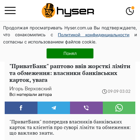
Продолжая просматривать Hyser.com.ua Вы подтверждаете,
На Подолі обговорили розвиток реабілітації та
что ознакомились с
и
рекреації
Политикой конфиденциальности
согласны с использованием файлов cookie.
Повністю гола Анна Трінчер блиснула "принадами":
таких розмірів ви ще не бачили
Понял
"ПриватБанк" раптово ввів жорсткі ліміти
та обмеження: власники банківських
карток, увага
Игорь Верховский
09:09 03.02
Всі матеріали автора
"ПриватБанк" попередив власників банківських
карток та клієнтів про суворі ліміти та обмеження:
що важливо знати.