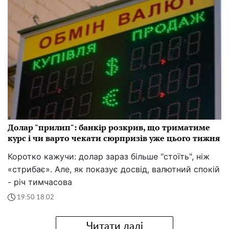
Долар "прилип": банкір розкрив, що триматиме
курс і чи варто чекати сюрпризів уже цього тижня
Коротко кажучи: долар зараз більше "стоїть", ніж
«стрибає». Але, як показує досвід, валютний спокій
- річ тимчасова
19:50 18.02
Читати далі