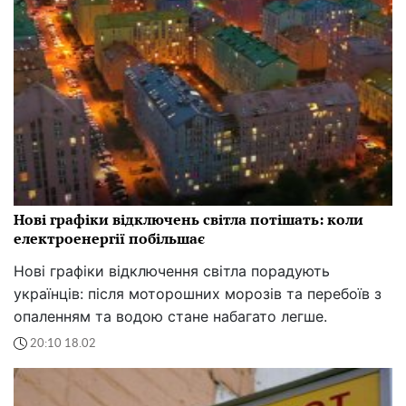
Нові графіки відключень світла потішать: коли
електроенергії побільшає
Нові графіки відключення світла порадують
українців: після моторошних морозів та перебоїв з
опаленням та водою стане набагато легше.
20:10 18.02