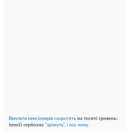
на тисячі гривень:
Виплати пенсіонерів скоротять
пенсії серйозно
"зріжуть", і ось чому.