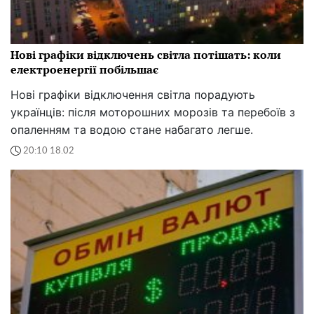
Нові графіки відключень світла потішать: коли
електроенергії побільшає
Нові графіки відключення світла порадують
українців: після моторошних морозів та перебоїв з
опаленням та водою стане набагато легше.
20:10 18.02