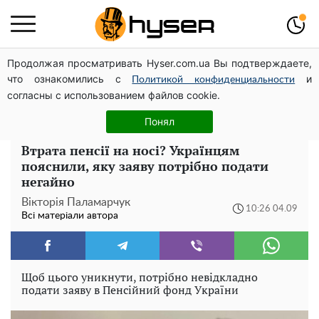
Продолжая просматривать Hyser.com.ua Вы подтверждаете,
Олена Тополя злив відео – це далеко не все: фронтмен
что ознакомились с
и
"Антитіла" Тарас Тополя став наступним
Политикой конфиденциальности
согласны с использованием файлов cookie.
Повністю гола Анна Трінчер блиснула "принадами":
таких розмірів ви ще не бачили
Понял
Втрата пенсії на носі? Українцям
пояснили, яку заяву потрібно подати
негайно
Вікторія Паламарчук
10:26 04.09
Всі матеріали автора
Щоб цього уникнути, потрібно невідкладно
подати заяву в Пенсійний фонд України