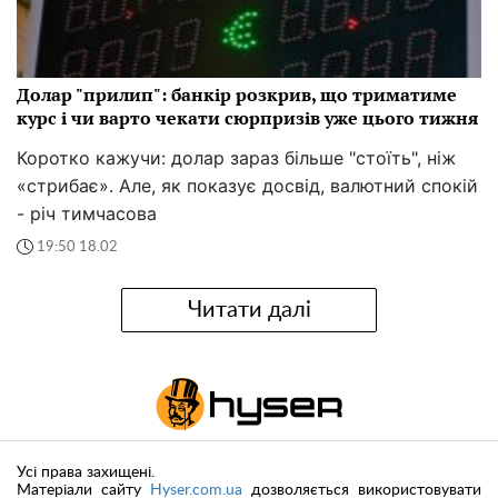
Долар "прилип": банкір розкрив, що триматиме
курс і чи варто чекати сюрпризів уже цього тижня
Коротко кажучи: долар зараз більше "стоїть", ніж
«стрибає». Але, як показує досвід, валютний спокій
- річ тимчасова
19:50 18.02
Читати далі
Усі права захищені.
Матеріали сайту
Hyser.com.ua
дозволяється використовувати