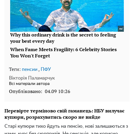
Теги:
,
пенсии
ПФУ
Вікторія Паламарчук
Всі матеріали автора
Опубліковано:
04.09 10:26
Перевірте терміново свій гаманець: НБУ вилучає
купюри, розрахуватись скоро не вийде
Старі купюри тихо йдуть на пенсію, нові залишаються з
нами, курс без сюрпризів. Не сенсація, але корисно