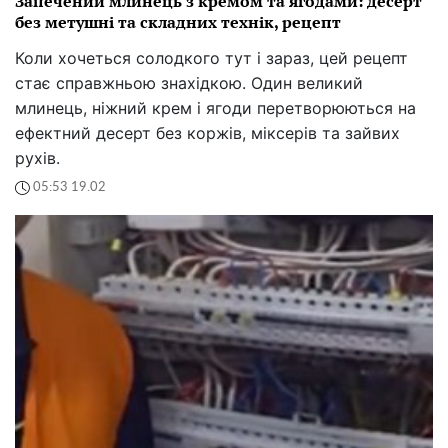
Запечений млинець з кремом та ягодами: десерт
без метушні та складних технік, рецепт
Коли хочеться солодкого тут і зараз, цей рецепт
стає справжньою знахідкою. Один великий
млинець, ніжний крем і ягоди перетворюються на
ефектний десерт без коржів, міксерів та зайвих
рухів.
05:53 19.02