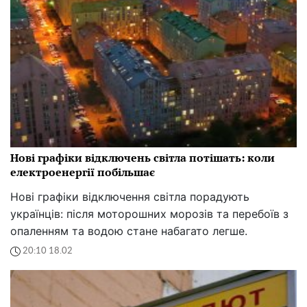
Нові графіки відключень світла потішать: коли
електроенергії побільшає
Нові графіки відключення світла порадують
українців: після моторошних морозів та перебоїв з
опаленням та водою стане набагато легше.
20:10 18.02