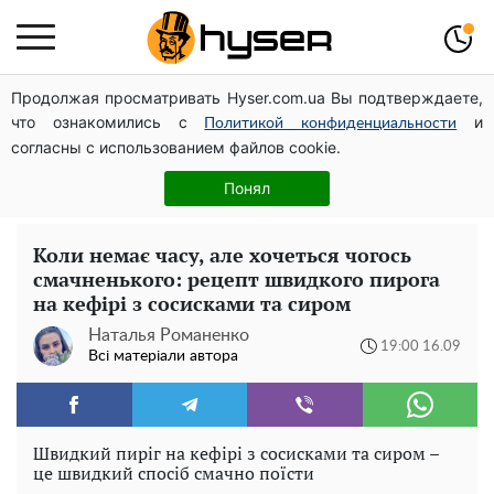
Продолжая просматривать Hyser.com.ua Вы подтверждаете,
Дрони із націнкою: Олександр Конотопський вивів
что ознакомились с
и
мільйони оборонного бюджету через фіктивну фірму в
Политикой конфиденциальности
согласны с использованием файлов cookie.
Естонії
Олена Тополя злив відео – це далеко не все: фронтмен
Понял
"Антитіла" Тарас Тополя став наступним
Коли немає часу, але хочеться чогось
смачненького: рецепт швидкого пирога
на кефірі з сосисками та сиром
Наталья Романенко
19:00 16.09
Всі матеріали автора
Швидкий пиріг на кефірі з сосисками та сиром –
це швидкий спосіб смачно поїсти