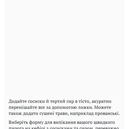
Додайте сосиски й тертий сир в тісто, акуратно
перемішайте все за допомогою ложки. Можете
також додати сушені трави, наприклад прованські.
Виберіть форму для випікання вашого швидкого
пирога на кефірі з сосисками та сиром, переважно