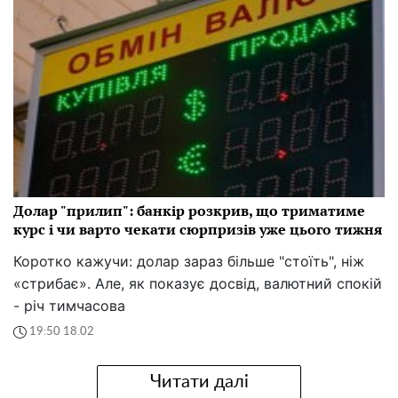
Долар "прилип": банкір розкрив, що триматиме
курс і чи варто чекати сюрпризів уже цього тижня
Коротко кажучи: долар зараз більше "стоїть", ніж
«стрибає». Але, як показує досвід, валютний спокій
- річ тимчасова
19:50 18.02
Читати далі