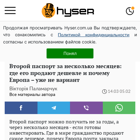
Продолжая просматривать Hyser.com.ua Вы подтверждаете,
Голая Елена Тополя в интересных позах заставила
что ознакомились с
и
отвисать челюсти: слив видео – было только началом
Политикой конфиденциальности
согласны с использованием файлов cookie.
Полностью голая Анна Тринчер блеснула
"прелестями": таких размеров вы еще не видели
Понял
Второй паспорт за несколько месяцев:
где его продают дешевле и почему
Европа – уже не вариант
Вікторія Паламарчук
14:03 05.02
Все материалы автора
Второй паспорт можно получить не за годы, а
через несколько месяцев - если готовы
инвестировать. Где в мире гражданство продают
самое дешевое, почему Европа почти закрыла