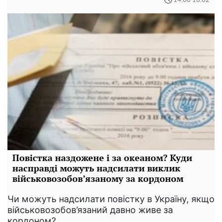
14:00 16.02
Повістка наздожене і за океаном? Куди
насправді можуть надсилати виклик
військовозобов’язаному за кордоном
Чи можуть надсилати повістку в Україну, якщо
військовозобов’язаний давно живе за
кордоном?