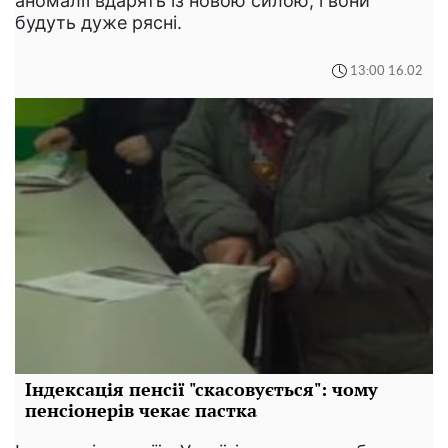
аномалії вдарять із новою силою, і вони
будуть дуже рясні.
13:00 16.02
Індексація пенсії "скасовується": чому
пенсіонерів чекає пастка