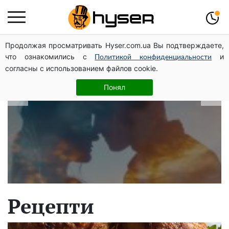
Продолжая просматривать Hyser.com.ua Вы подтверждаете,
В які дати народжуються найвірніші
что ознакомились с
и
Политикой конфиденциальности
чоловіки: краще одразу перевірити,
согласны с использованием файлов cookie.
щоб потім не страждати
Понял
Рецепти