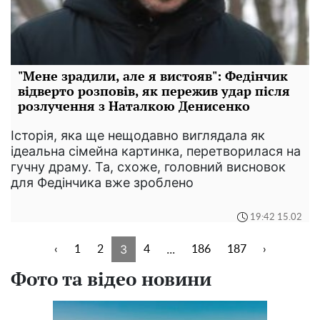
"Мене зрадили, але я вистояв": Федінчик
відверто розповів, як пережив удар після
розлучення з Наталкою Денисенко
Історія, яка ще нещодавно виглядала як
ідеальна сімейна картинка, перетворилася на
гучну драму. Та, схоже, головний висновок
для Федінчика вже зроблено
19:42 15.02
3
...
‹
1
2
4
186
187
›
Фото та відео новини