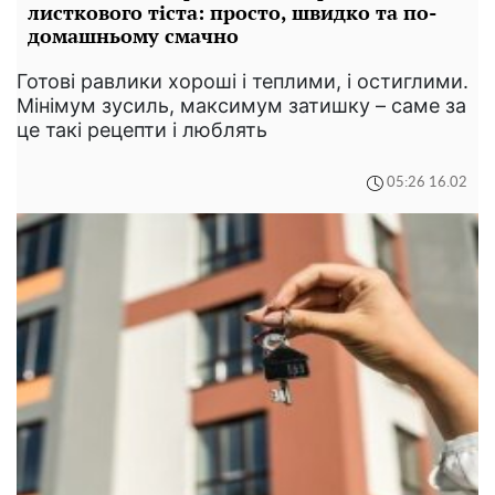
листкового тіста: просто, швидко та по-
домашньому смачно
Готові равлики хороші і теплими, і остиглими.
Мінімум зусиль, максимум затишку – саме за
це такі рецепти і люблять
05:26 16.02