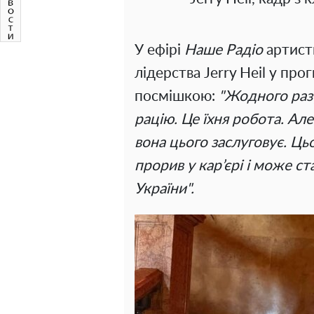
У ефірі
Наше Радіо
артистк
лідерства Jerry Heil у про
посмішкою:
"Жодного раз
рацію. Це їхня робота. Ал
вона цього заслуговує. Ць
прорив у кар’єрі і може 
України".