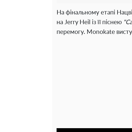
На фінальному етапі Нацв
на Jerry Heil із її піснею
"Ca
перемогу. Monokate висту