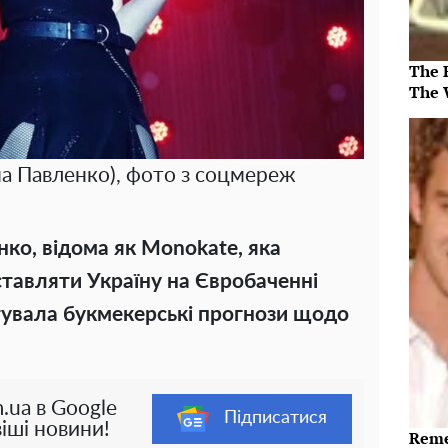
The 
The 
а Павленко), фото з соцмереж
ко, відома як Monokate, яка
ставляти Україну на Євробаченні
тувала букмекерські прогнози щодо
.ua в Google
Підписатися
іші новини!
Reme