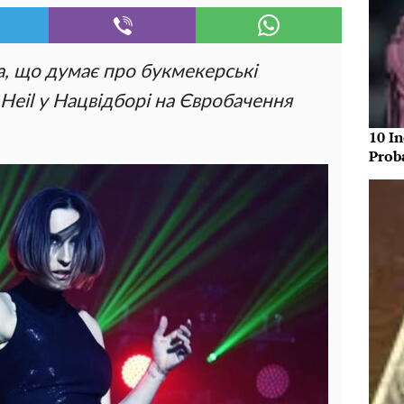
, що думає про букмекерські
 Heil у Нацвідборі на Євробачення
10 In
Prob