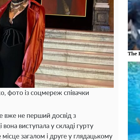
The 
о, фото із соцмереж співачки
 вже не перший досвід з
 вона виступала у складі гурту
е місце загалом і друге у глядацькому