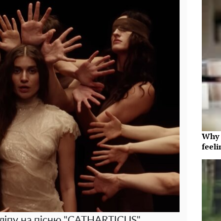
Why t
feeli
 кліпу на пісню "CATHARTICUS"