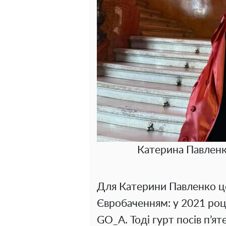
Катерина Павленк
Для Катерини Павленко це
Євробаченням: у 2021 році
GO_A. Тоді гурт посів п’ят