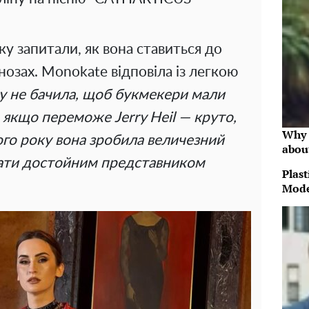
у запитали, як вона ставиться до
гнозах. Monokate відповіла із легкою
у не бачила, щоб букмекери мали
е якщо переможе Jerry Heil — круто,
Why 
ого року вона зробила величезний
abou
стати достойним представником
Plast
Mode