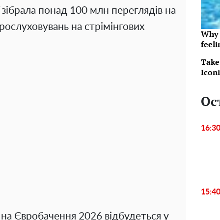
зібрала понад 100 млн переглядів на
рослуховувань на стрімінгових
Why t
feeli
Take
Icon
Ос
16:3
15:4
 на Євробачення 2026 відбудеться у