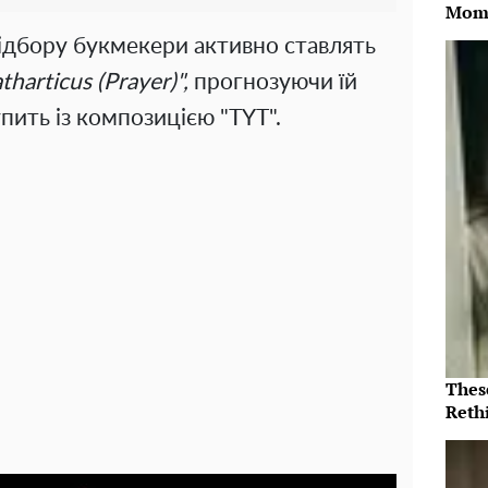
Mome
ідбору букмекери активно ставлять
tharticus (Prayer)",
прогнозуючи їй
пить із композицією "TYT".
Thes
Reth