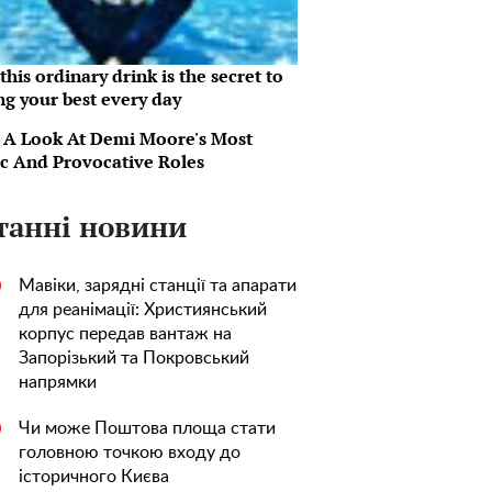
his ordinary drink is the secret to
ng your best every day
 A Look At Demi Moore's Most
ic And Provocative Roles
танні новини
Мавіки, зарядні станції та апарати
0
для реанімації: Християнський
корпус передав вантаж на
Запорізький та Покровський
напрямки
Чи може Поштова площа стати
0
головною точкою входу до
історичного Києва