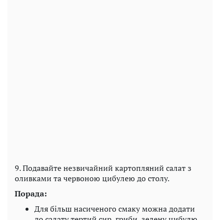
9. Подавайте незвичайний картопляний салат з
оливками та червоною цибулею до столу.
Порада:
Для більш насиченого смаку можна додати
до салату тертий сир, гриби, зелену цибулю