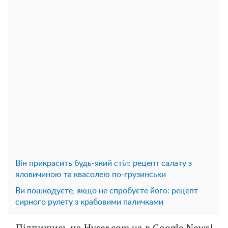
Він прикрасить будь-який стіл: рецепт салату з
яловичиною та квасолею по-грузинськи
Ви пошкодуєте, якщо не спробуєте його: рецепт
сирного рулету з крабовими паличками
Підпишись на Hyser.com.ua в Google News!