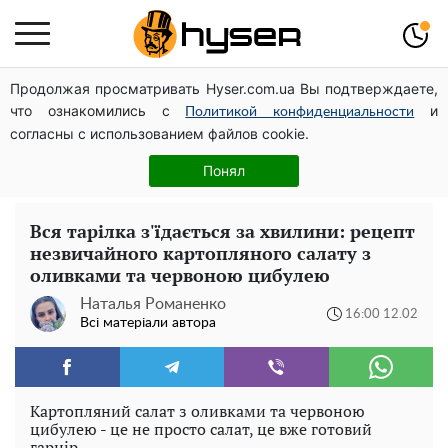
Продолжая просматривать Hyser.com.ua Вы подтверждаете,
Повністю гола Анна Трінчер блиснула "принадами":
что ознакомились с
и
таких розмірів ви ще не бачили
Политикой конфиденциальности
согласны с использованием файлов cookie.
Весь секрет в одній таблетці аспірину: рецепт хрумкої
та соковитої капусти на зиму. Навіть п'яти банок вам
Понял
буде мало
Вся тарілка з'їдається за хвилини: рецепт
незвичайного картопляного салату з
оливками та червоною цибулею
Наталья Романенко
16:00 12.02
Всі матеріали автора
Картопляний салат з оливками та червоною
цибулею - це не просто салат, це вже готовий
гарнір