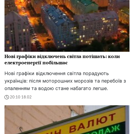
Нові графіки відключень світла потішать: коли
електроенергії побільшає
Нові графіки відключення світла порадують
українців: після моторошних морозів та перебоїв з
опаленням та водою стане набагато легше.
20:10 18.02