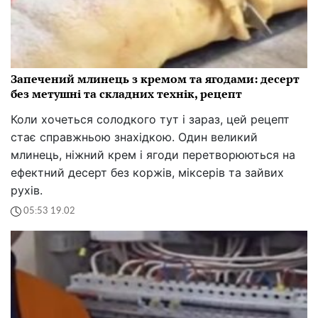
Запечений млинець з кремом та ягодами: десерт
без метушні та складних технік, рецепт
Коли хочеться солодкого тут і зараз, цей рецепт
стає справжньою знахідкою. Один великий
млинець, ніжний крем і ягоди перетворюються на
ефектний десерт без коржів, міксерів та зайвих
рухів.
05:53 19.02