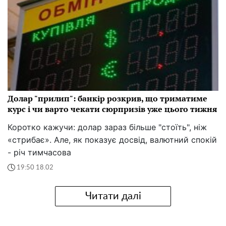
Долар "прилип": банкір розкрив, що триматиме
курс і чи варто чекати сюрпризів уже цього тижня
Коротко кажучи: долар зараз більше "стоїть", ніж
«стрибає». Але, як показує досвід, валютний спокій
- річ тимчасова
19:50 18.02
Читати далі