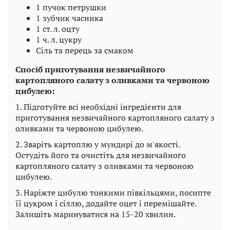
1 пучок петрушки
1 зубчик часника
1 ст. л. оцту
1 ч. л. цукру
Сіль та перець за смаком
Спосіб приготування незвичайного
картопляного салату з оливками та червоною
цибулею:
1. Підготуйте всі необхідні інгредієнти для
приготування незвичайного картопляного салату з
оливками та червоною цибулею.
2. Зваріть картоплю у мундирі до м'якості.
Остудіть його та очистіть для незвичайного
картопляного салату з оливками та червоною
цибулею.
3. Наріжте цибулю тонкими півкільцями, посипте
її цукром і сіллю, додайте оцет і перемішайте.
Залишіть маринуватися на 15-20 хвилин.