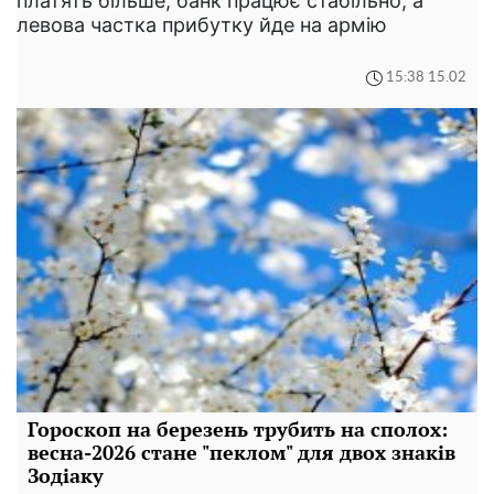
платять більше, банк працює стабільно, а
левова частка прибутку йде на армію
15:38 15.02
Гороскоп на березень трубить на сполох:
весна-2026 стане "пеклом" для двох знаків
Зодіаку