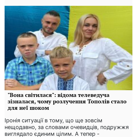
"Вона світилася": відома телеведуча
зізналася, чому розлучення Тополів стало
для неї шоком
Іронія ситуації в тому, що ще зовсім
нещодавно, за словами очевидців, подружжя
виглядало єдиним цілим. А тепер -