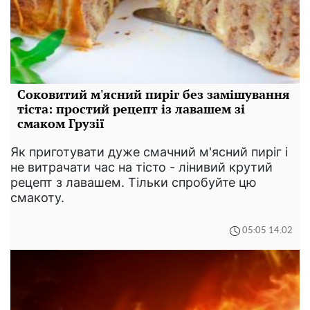
Соковитий м'ясний пиріг без замішування
тіста: простий рецепт із лавашем зі
смаком Грузії
Як приготувати дуже смачний м'ясний пиріг і
не витрачати час на тісто - лінивий крутий
рецепт з лавашем. Тільки спробуйте цю
смакоту.
05:05 14.02