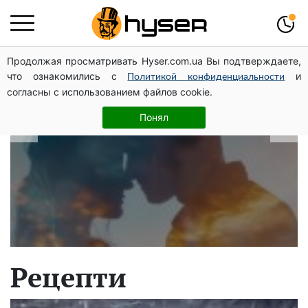
Продолжая просматривать Hyser.com.ua Вы подтверждаете,
В які дати народжуються найвірніші
что ознакомились с
и
Политикой конфиденциальности
чоловіки: краще одразу перевірити,
согласны с использованием файлов cookie.
щоб потім не страждати
Понял
Рецепти