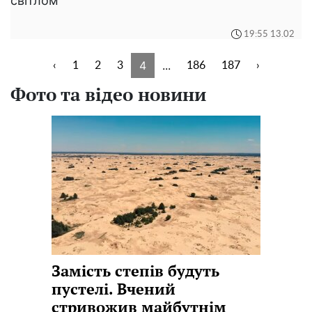
світлом
19:55 13.02
4
...
‹
1
2
3
186
187
›
Фото та відео новини
Замість степів будуть
пустелі. Вчений
стривожив майбутнім