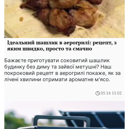
Ідеальний шашлик в аерогрилі: рецепт, з
яким швидко, просто та смачно
Бажаєте приготувати соковитий шашлик
будинку без диму та зайвої метушні? Наш
покроковий рецепт в аерогрилі покаже, як за
лічені хвилини отримати ароматне м'ясо.
05:16 15.02