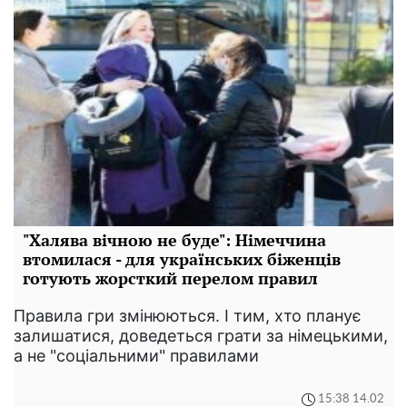
"Халява вічною не буде": Німеччина
втомилася - для українських біженців
готують жорсткий перелом правил
Правила гри змінюються. І тим, хто планує
залишатися, доведеться грати за німецькими,
а не "соціальними" правилами
15:38 14.02