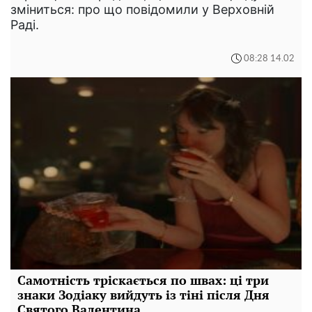
зміниться: про що повідомили у Верховній
Раді.
08:28 14.02
Самотність тріскається по швах: ці три
знаки Зодіаку вийдуть із тіні після Дня
Святого Валентина