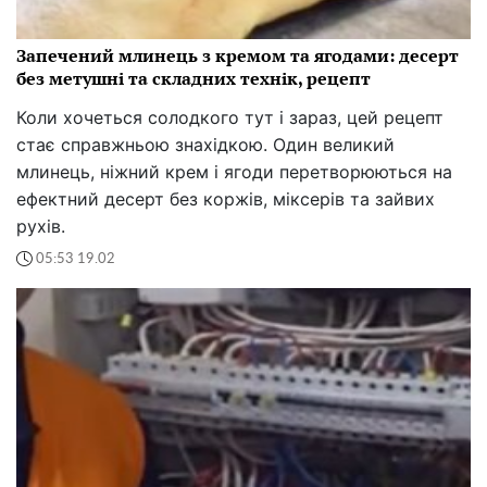
Запечений млинець з кремом та ягодами: десерт
без метушні та складних технік, рецепт
Коли хочеться солодкого тут і зараз, цей рецепт
стає справжньою знахідкою. Один великий
млинець, ніжний крем і ягоди перетворюються на
ефектний десерт без коржів, міксерів та зайвих
рухів.
05:53 19.02