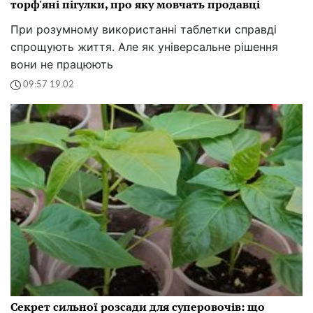
торф'яні пігулки, про яку мовчать продавці
При розумному використанні таблетки справді
спрощують життя. Але як універсальне рішення
вони не працюють
09:57 19.02
Секрет сильної розсади для суперовочів: що