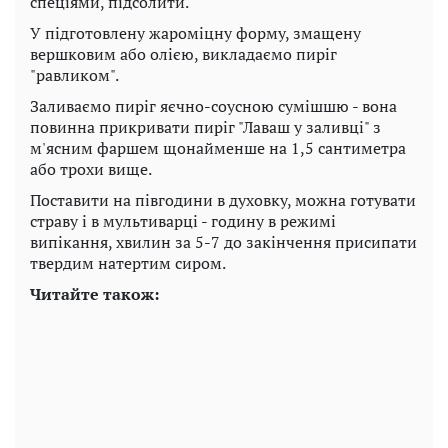
спеціями, підсолити.
У підготовлену жароміцну форму, змащену
вершковим або олією, викладаємо пиріг
"равликом".
Заливаємо пиріг яєчно-соусною сумішшю - вона
повинна прикривати пиріг "Лаваш у заливці" з
м'ясним фаршем щонайменше на 1,5 сантиметра
або трохи вище.
Поставити на півгодини в духовку, можна готувати
страву і в мультиварці - годину в режимі
випікання, хвилин за 5-7 до закінчення присипати
твердим натертим сиром.
Читайте також: