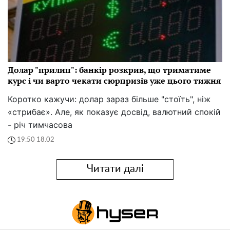
Долар "прилип": банкір розкрив, що триматиме
курс і чи варто чекати сюрпризів уже цього тижня
Коротко кажучи: долар зараз більше "стоїть", ніж
«стрибає». Але, як показує досвід, валютний спокій
- річ тимчасова
19:50 18.02
Читати далі