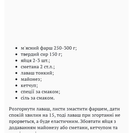
м'ясний фарш 250-300 г;
твердий сир 150 г;
яйця 2-3 шт.;
сметана 2 ст.л.;
лаваш тонкий;
майонез;
кетчуп;
спеції за смаком;
сіль за смаком.
Розгорнути лаваш, листи змастити фаршем, дати
спокій хвилин на 15, тоді лаваш при згортанні не
прорветься, а буде еластичним. Збовтати яйця з
додаванням майонезу або сметани, кетчупом та