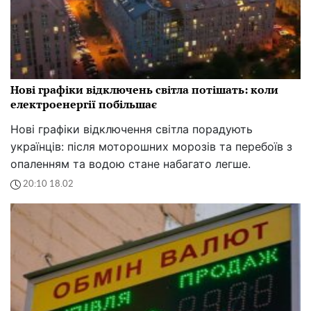
Нові графіки відключень світла потішать: коли
електроенергії побільшає
Нові графіки відключення світла порадують
українців: після моторошних морозів та перебоїв з
опаленням та водою стане набагато легше.
20:10 18.02