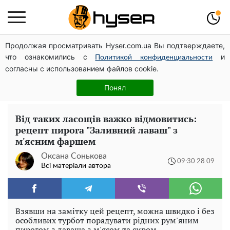
Продолжая просматривать Hyser.com.ua Вы подтверждаете,
Гола Олена Тополя у цікавих позах змусила відвисати
что ознакомились с
и
щелепи: злив відео – було лише початком
Политикой конфиденциальности
согласны с использованием файлов cookie.
Весь секрет в одній таблетці аспірину: рецепт хрумкої
та соковитої капусти на зиму. Навіть п'яти банок вам
Понял
буде мало
Від таких ласощів важко відмовитись:
рецепт пирога "Заливний лаваш" з
м'ясним фаршем
Оксана Сонькова
09:30 28.09
Всі матеріали автора
Взявши на замітку цей рецепт, можна швидко і без
особливих турбот порадувати рідних рум'яним
пирогом з лаваша з м'ясом та сиром.