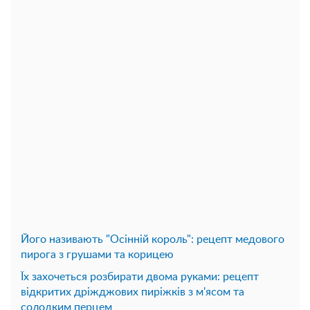
Його називають "Осінній король": рецепт медового
пирога з грушами та корицею
Їх захочеться розбирати двома руками: рецепт
відкритих дріжджових пиріжків з м'ясом та
солодким перцем