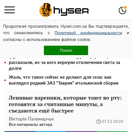
Продолжая просматривать Hyser.com.ua Вы подтверждаете,
Елена Тополя слив видео – это далеко не все:
что ознакомились с
и
фронтмен "Антитела" Тарас Тополя стал следующим
Политикой конфиденциальности
согласны с использованием файлов cookie.
"Холостячка" Ксения Мишина перестаралась и
блеснула зоной бикини: слишком широко раздвинула
Понял
"Думали, что за это ничего не будет": украинцам
рассказали, из-за кого вернули отключения света за
долги
Жаль, что такое сейчас не делают для села: как
выглядел редкий ЗАЗ "Таврия" итальянской сборки
Ленивые вареники, которые тают во рту:
готовятся за считанные минуты, а
съедаются ещё быстрее
Вікторія Паламарчук
07:13 18.03
Все материалы автора