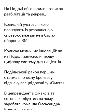
На Подолі обговорили розвиток
5
реабілітації та рекреації
Колишній ультрас, якого
0
пов'язують із резонансною
справою, вже рік не в Силах
оборони: ЗМІ
Колиска медичних інновацій: як
0
на Подолі запускали першу
цифрову систему для пацієнтів
Подільський район першим
5
отримав почесну бронзову
відзнаку спецпідрозділу «Омега»
Віцепрезидент з фінансів та
0
естонські «фунти»: на чому
заробляє команда Олександра
Конотопського