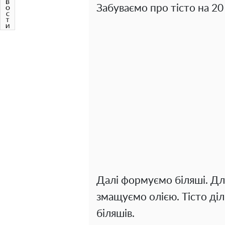
Забуваємо про тісто на 20
Далі формуємо біляші. Для
змащуємо олією. Тісто діл
біляшів.