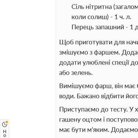
Сіль нітритна (загалом
коли солиш) - 1 ч. л.
Перець запашний - 1 д
Щоб приготувати для нач
змішуємо з фаршем. Додає
додати улюблені спеції д
або зелень.
Вимішуємо фарш, він має б
води. Бажано відбити йог
Приступаємо до тесту. У 
гашену оцтом і поступово
має бути м'яким. Додаємо 