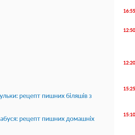
16:5
12:5
12:2
15:2
ульки: рецепт пишних біляшів з
15:1
 бабуся: рецепт пишних домашніх