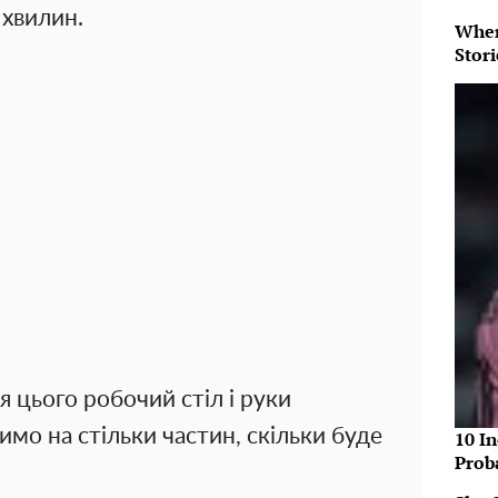
 хвилин.
When
Stor
 цього робочий стіл і руки
имо на стільки частин, скільки буде
10 In
Prob