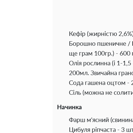
Кефір (жирністю 2,6%)
Борошно пшеничне / Б
ще грам 100гр.) - 600 
Олія рослинна (і 1-1,
200мл. Звичайна гранов
Сода гашена оцтом - 2
Сіль (можна не солити,
Начинка
Фарш м'ясний (свинина
Цибуля ріпчаста - 3 ш