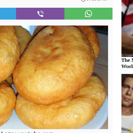
The 
Worl