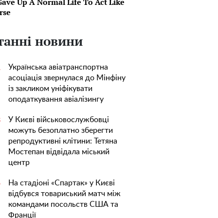
Gave Up A Normal Life To Act Like
rse
танні новини
Українська авіатранспортна
1
асоціація звернулася до Мінфіну
із закликом уніфікувати
оподаткування авіалізингу
У Києві військовослужбовці
3
можуть безоплатно зберегти
репродуктивні клітини: Тетяна
Мостепан відвідала міський
центр
На стадіоні «Спартак» у Києві
5
відбувся товариський матч між
командами посольств США та
Франції