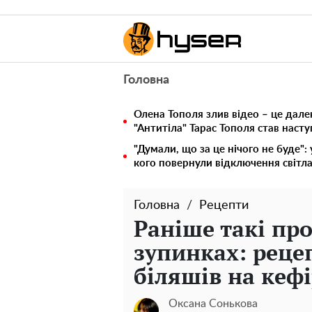
Головна
Олена Тополя злив відео – це дале
"Антитіла" Тарас Тополя став наст
"Думали, що за це нічого не буде":
кого повернули відключення світла
Головна
Рецепти
Раніше такі пр
зупинках: реце
біляшів на кефі
Оксана Сонькова