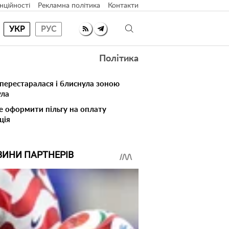
нційності
Рекламна політика
Контакти
УКР
РУС
Політика
 перестаралася і блиснула зоною
ула
е оформити пільгу на оплату
ція
ВИНИ ПАРТНЕРІВ