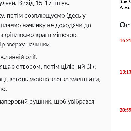
She 
кульки. Вихід 15-17 штук.
A Ho
у, потім розплющуємо (десь у
Ос
оділяємо начинку не доходячи до
Закріплюємо краї в мішечок.
16:2
р зверху начинки.
слинній олії.
ша з отвором, потім цілісний бік.
13:1
оці, вогонь можна злегка зменшити,
но.
 паперовий рушник, щоб увібрався
20:5