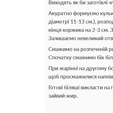
Виходять як би заготівлі-
Акуратно формуємо кульк
діаметрі 11-13 см.), розп
кінця коржика на 2-3 см. 
Залишаємо невеликий отві
Смажимо на розпеченій ро
Спочатку смажимо бік біля
При жарінні на другому б
щоб просмажилися напев
Готові біляші викласти на
зайвий жир.