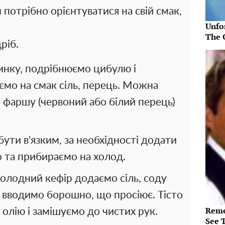
 потрібно орієнтуватися на свій смак,
Unfo
The 
ріб.
инку, подрібнюємо цибулю і
мо на смак сіль, перець. Можна
о фаршу (червоний або білий перець)
ути в'язким, за необхідності додати
о та прибираємо на холод.
холодний кефір додаємо сіль, соду
 вводимо борошно, що просіює. Тісто
Reme
олію і замішуємо до чистих рук.
See 