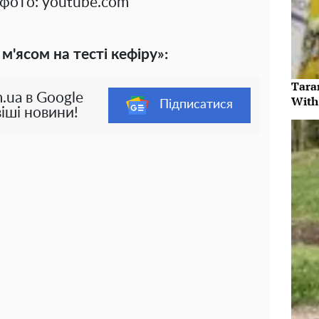
 фото: youtube.com
м'ясом на тесті кефіру»:
Tara
.ua в Google
With
Підписатися
іші новини!