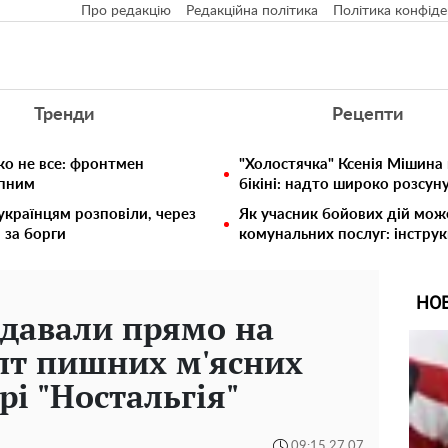
Про редакцію
Редакційна політика
Політика конфіде
Тренди
Рецепти
ко не все: фронтмен
"Холостячка" Ксенія Мішина
упним
бікіні: надто широко розсун
 українцям розповіли, через
Як учасник бойових дій мож
 за борги
комунальних послуг: інструк
НО
одавали прямо на
пт пишних м'ясних
рі "Ностальгія"
09:15 27.07