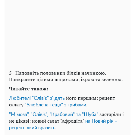
5․ Наповніть половинки білків начинкою.
Прикрасьте цілими шпротами, ікрою та зеленню.
Читайте також:
його першим: рецепт
Любителі "Олів'є" з'їдять
салату
"Улюблена теща" з грибами.
застаріли і
"Мімоза", "Олів'є", "Крабовий" та "Шуба"
не цікаві: новий салат "Афродіта"
на Новий рік –
рецепт, який вразить.