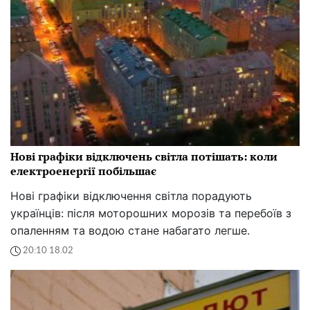
Нові графіки відключень світла потішать: коли
електроенергії побільшає
Нові графіки відключення світла порадують
українців: після моторошних морозів та перебоїв з
опаленням та водою стане набагато легше.
20:10 18.02