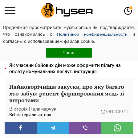
Продолжая просматривать Hyser.com.ua Вы подтверждаете,
Олена Тополя злив відео – це далеко не все: фронтмен
что ознакомились с
и
"Антитіла" Тарас Тополя став наступним
Политикой конфиденциальности
согласны с использованием файлов cookie.
Таку смакоту ви відкриватимете банку за банкою:
рецепт помідорів дольками з цибулею та олією на
Понял
зиму
Як учасник бойових дій може оформити пільгу на
оплату комунальних послуг: інструкція
Найноворічніша закуска, про яку багато
хто забув: рецепт фаршированих яєць зі
шпротами
Вікторія Паламарчук
08:03 30.12
Всі матеріали автора