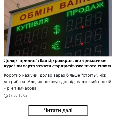
Долар "прилип": банкір розкрив, що триматиме
курс і чи варто чекати сюрпризів уже цього тижня
Коротко кажучи: долар зараз більше "стоїть", ніж
«стрибає». Але, як показує досвід, валютний спокій
- річ тимчасова
19:50 18.02
Читати далі