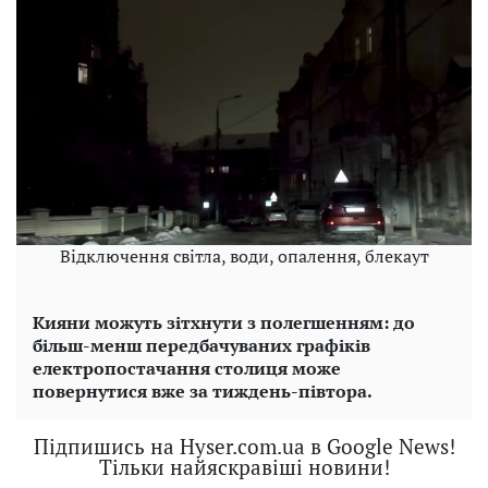
Відключення світла, води, опалення, блекаут
Кияни можуть зітхнути з полегшенням: до
більш-менш передбачуваних графіків
електропостачання столиця може
повернутися вже за тиждень-півтора.
Підпишись на Hyser.com.ua в Google News!
Тільки найяскравіші новини!