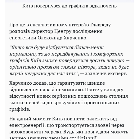
Київ повернувся до графіків відключень
Про це в ексклюзивному інтерв’ю Главреду
розповів директор Центру дослідження
енергетики Олександр Харченко.
"Якщо все буде відбуватися більш-менш
нормально, то до передбачуваних і комфортних
графіків Київ зможе повернутися досить швидко —
орієнтовно протягом тижня-півтора, якщо не буде
вкрай невдалих для нас атак"
, — зазначив експерт.
Харченко додав, що гарантувати швидке
відновлення наразі неможливо. Проте у випадку
відсутності нових серйозних пошкоджень столиця
зможе перейти до зрозумілих і прогнозованих
графіків.
На даний момент Київ повністю залежить від
електроенергії, що транспортується ззовні через
високовольтні мережі. Будь-які нові удари можуть
значно зрушити терміни стабілізації.