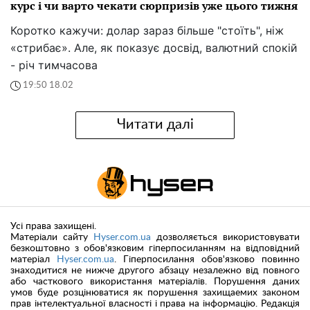
курс і чи варто чекати сюрпризів уже цього тижня
Коротко кажучи: долар зараз більше "стоїть", ніж
«стрибає». Але, як показує досвід, валютний спокій
- річ тимчасова
19:50 18.02
Читати далі
Усі права захищені.
Матеріали сайту
Hyser.com.ua
дозволяється використовувати
безкоштовно з обов'язковим гіперпосиланням на відповідний
матеріал
Hyser.com.ua
. Гіперпосилання обов'язково повинно
знаходитися не нижче другого абзацу незалежно від повного
або часткового використання матеріалів. Порушення даних
умов буде розцінюватися як порушення захищаемих законом
прав інтелектуальної власності і права на інформацію. Редакція