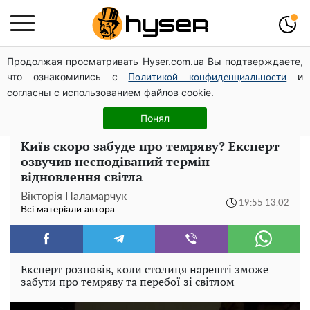
Продолжая просматривать Hyser.com.ua Вы подтверждаете,
Новий притулок для осколків ОПЗЖ: як "Партія миру"
что ознакомились с
и
Новинського знову з'явилася в інформаційному полі
Политикой конфиденциальности
согласны с использованием файлов cookie.
Олена Тополя злив відео – це далеко не все: фронтмен
"Антитіла" Тарас Тополя став наступним
Понял
Київ скоро забуде про темряву? Експерт
озвучив несподіваний термін
відновлення світла
Вікторія Паламарчук
19:55 13.02
Всі матеріали автора
Експерт розповів, коли столиця нарешті зможе
забути про темряву та перебої зі світлом