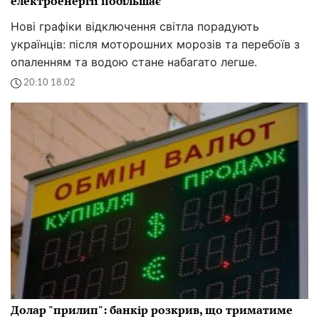
електроенергії побільшає
Нові графіки відключення світла порадують
українців: після моторошних морозів та перебоїв з
опаленням та водою стане набагато легше.
20:10 18.02
Долар "прилип": банкір розкрив, що триматиме