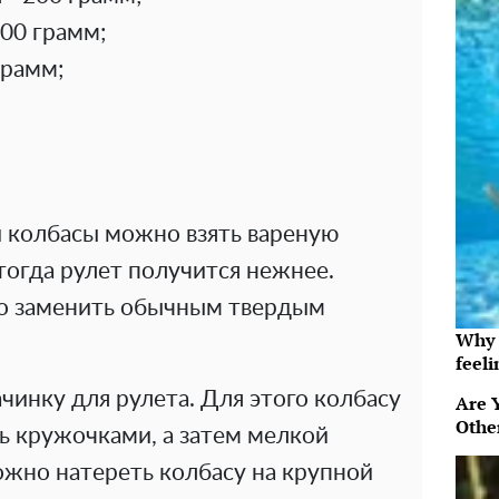
200 грамм;
грамм;
 колбасы можно взять вареную
 тогда рулет получится нежнее.
о заменить обычным твердым
Why t
feeli
инку для рулета. Для этого колбасу
Are 
Othe
ь кружочками, а затем мелкой
жно натереть колбасу на крупной