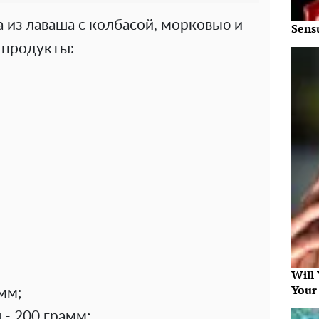
 из лаваша с колбасой, морковью и
Sens
 продукты:
Will
Your
мм;
 - 200 грамм;