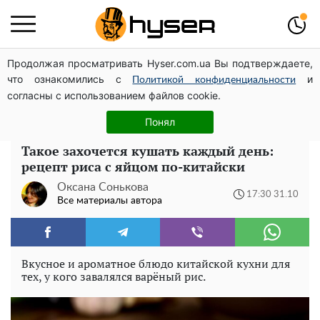
Продолжая просматривать Hyser.com.ua Вы подтверждаете,
На Подоле обсудили развитие реабилитации и
что ознакомились с
и
рекреации
Политикой конфиденциальности
согласны с использованием файлов cookie.
Полностью голая Анна Тринчер блеснула
"прелестями": таких размеров вы еще не видели
Понял
Такое захочется кушать каждый день:
рецепт риса с яйцом по-китайски
Оксана Сонькова
17:30 31.10
Все материалы автора
Вкусное и ароматное блюдо китайской кухни для
тех, у кого завалялся варёный рис.