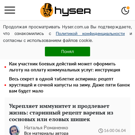
Продолжая просматривать Hyser.com.ua Вы подтверждаете,
Дроны с наценкой: Александр Конотопский вывел
что ознакомились с
и
миллионы оборонного бюджета через фиктивную
Политикой конфиденциальности
согласны с использованием файлов cookie.
фирму в Эстонии
Голая Елена Тополя в интересных позах заставила
Понял
отвисать челюсти: слив видео – было только началом
Как участник боевых действий может оформить
льготу на оплату коммунальных услуг: инструкция
Весь секрет в одной таблетке аспирина: рецепт
хрустящей и сочной капусты на зиму. Даже пяти банок
вам будет мало
Укрепляет иммунитет и продлевает
жизнь: старинный рецепт варенья из
сосновых или еловых шишек
Наталья Романенко
16:00 06.04
Все материалы автора