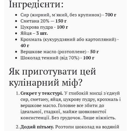
Інгредієнти:
Сир (жирний, м'який, без крупинок) -
700 г
Сметана 20% —
150 г
Цукрова пудра -
100 г
Яйця –
3 шт.
Крохмаль (кукурудзяний або картопляний) -
40 г
Вершкове масло (розтоплене) -
50 г
Шоколад темний (від 70%) -
100 г
Як приготувати цей
кулінарний міф?
Секрет у текстурі.
У глибокій мисці з'єднуй
сир, сметану, яйця, цукрову пудру, крохмаль і
вершкове масло. Головне все збити до
ідеальної, гладкої, майже шовковистої
консистенції. Без грудочок. Лише ніжність.
Додай пітьму.
Розтопи шоколад на водяній