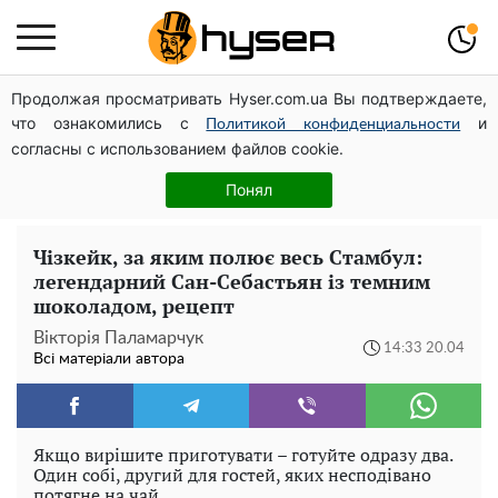
Продолжая просматривать Hyser.com.ua Вы подтверждаете,
Дрони із націнкою: Олександр Конотопський вивів
что ознакомились с
и
мільйони оборонного бюджету через фіктивну фірму в
Политикой конфиденциальности
согласны с использованием файлов cookie.
Естонії
Гола Олена Тополя у цікавих позах змусила відвисати
Понял
щелепи: злив відео – було лише початком
Чізкейк, за яким полює весь Стамбул:
легендарний Сан-Себастьян із темним
шоколадом, рецепт
Вікторія Паламарчук
14:33 20.04
Всі матеріали автора
Якщо вирішите приготувати – готуйте одразу два.
Один собі, другий для гостей, яких несподівано
потягне на чай