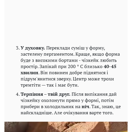
У духовку.
Переклади суміш у форму,
застелену пергаментом. Краще, якщо форма
буде з високими бортами - чізкейк любить
простір. Запікай при 200 ° C близько
40-45
хвилин
. Він повинен добре піднятися і
підрум'янитися зверху. Центр може трохи
тремтіти — так і має бути.
Терпіння – твій друг.
Після випікання дай
чізкейку охолонути прямо у формі, потім
прибери в холодильник на
ніч
. Так, знаю, це
найскладніше. Але очікування варте того.