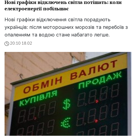
Нові графіки відключень світла потішать: коли
електроенергії побільшає
Нові графіки відключення світла порадують
українців: після моторошних морозів та перебоїв з
опаленням та водою стане набагато легше.
20:10 18.02