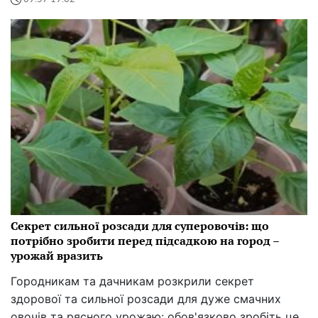
Секрет сильної розсади для суперовочів: що
потрібно зробити перед підсадкою на город –
урожай вразить
Городникам та дачникам розкрили секрет
здорової та сильної розсади для дуже смачних
овочів та рясного урожаю: обов'язково зробіть це,