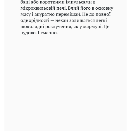
бані або короткими імпульсами в
мікрохвильовій печі. Влий його в основну
масу і акуратно перемішай. Не до повної
однорідності — нехай залишаться легкі
шоколадні розлучення, як у мармурі. Це
чудово. І смачно.