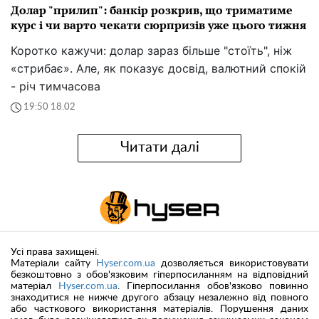
Долар "прилип": банкір розкрив, що триматиме
курс і чи варто чекати сюрпризів уже цього тижня
Коротко кажучи: долар зараз більше "стоїть", ніж
«стрибає». Але, як показує досвід, валютний спокій
- річ тимчасова
19:50 18.02
Читати далі
Усі права захищені.
Матеріали сайту
Hyser.com.ua
дозволяється використовувати
безкоштовно з обов'язковим гіперпосиланням на відповідний
матеріал
Hyser.com.ua
. Гіперпосилання обов'язково повинно
знаходитися не нижче другого абзацу незалежно від повного
або часткового використання матеріалів. Порушення даних