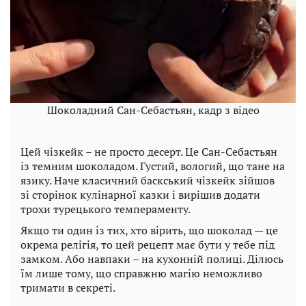
Шоколадний Сан-Себастьян, кадр з відео
Цей чізкейк – не просто десерт. Це Сан-Себастьян
із темним шоколадом. Густий, вологий, що тане на
язику. Наче класичний баскський чізкейк зійшов
зі сторінок кулінарної казки і вирішив додати
трохи турецького темпераменту.
Якщо ти один із тих, хто вірить, що шоколад — це
окрема релігія, то цей рецепт має бути у тебе під
замком. Або навпаки – на кухонній полиці. Ділюсь
їм лише тому, що справжню магію неможливо
тримати в секреті.