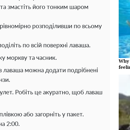
 та змастіть його тонким шаром
, рівномірно розподіливши по всьому
діліть по всій поверхні лаваша.
ку моркву та часник.
Why t
feeli
у з лаваша можна додати подрібнені
нзи.
улет. Робіть це акуратно, щоб лаваш
лівкою або загорніть у пакет.
а 2:00.