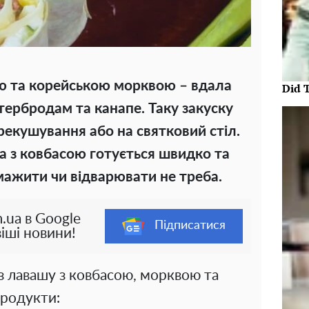
ою та корейською морквою – вдала
Did 
ербродам та канапе. Таку закуску
екушування або на святковий стіл.
а з ковбасою готується швидко та
смажити чи відварювати не треба.
.ua в Google
Підписатися
іші новини!
з лавашу з ковбасою, морквою та
продукти: