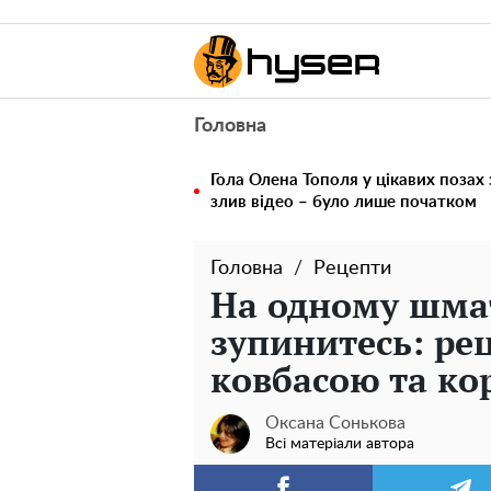
Головна
Гола Олена Тополя у цікавих позах
злив відео – було лише початком
Головна
Рецепти
На одному шмат
зупинитесь: рец
ковбасою та к
Оксана Сонькова
Всі матеріали автора