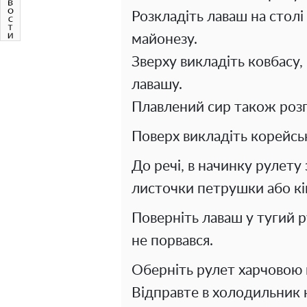
Розкладіть лаваш на столі
майонезу.
Зверху викладіть ковбасу
лавашу.
Плавлений сир також розпо
Поверх викладіть корейсь
До речі, в начинку рулет
листочки петрушки або кі
Поверніть лаваш у тугий р
не порвався.
Оберніть рулет харчовою п
Відправте в холодильник н