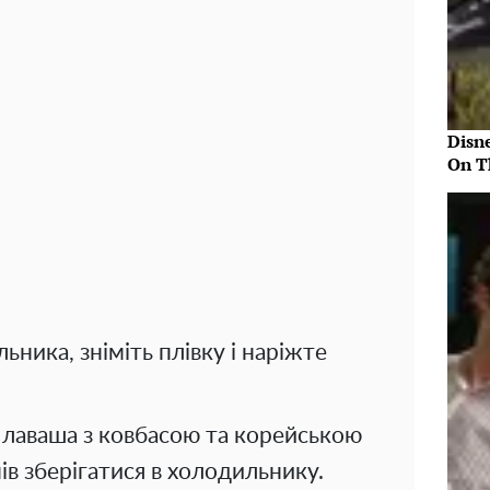
Disn
On T
ьника, зніміть плівку і наріжте
з лаваша з ковбасою та корейською
в зберігатися в холодильнику.