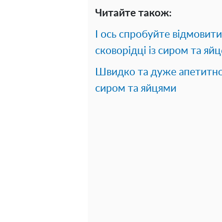
Читайте також:
І ось спробуйте відмовитис
сковорідці із сиром та яй
Швидко та дуже апетитно:
сиром та яйцями