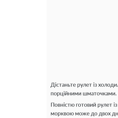
Дістаньте рулет із холодил
порційними шматочками.
Повністю готовий рулет і
морквою може до двох дні