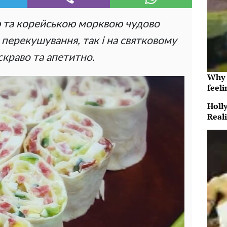
ю та корейською морквою чудово
и перекушування, так і на святковому
скраво та апетитно.
Why t
feeli
Holl
Reali