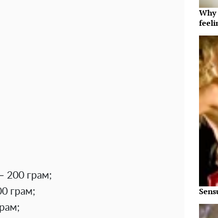
Why t
feeli
– 200 грам;
Sens
0 грам;
рам;