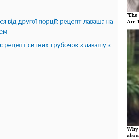
'The
Are 
я від другої порції: рецепт лаваша на
цем
 рецепт ситних трубочок з лавашу з
Why 
abou