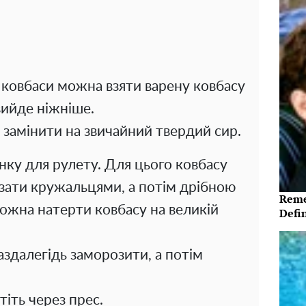
 ковбаси можна взяти варену ковбасу
вийде ніжніше.
замінити на звичайний твердий сир.
ку для рулету. Для цього ковбасу
ізати кружальцями, а потім дрібною
Reme
жна натерти ковбасу на великій
Defi
аздалегідь заморозити, а потім
.
тіть через прес.