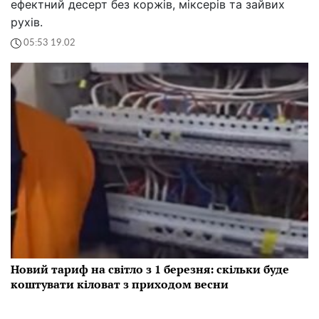
ефектний десерт без коржів, міксерів та зайвих
рухів.
05:53 19.02
Новий тариф на світло з 1 березня: скільки буде
коштувати кіловат з приходом весни
Яким буде тариф на електроенергію з настанням