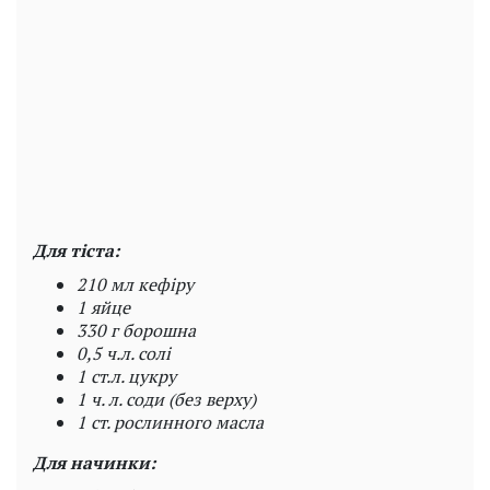
Для тіста:
210 мл кефіру
1 яйце
330 г борошна
0,5 ч.л. солі
1 ст.л. цукру
1 ч. л. соди (без верху)
1 ст. рослинного масла
Для начинки: