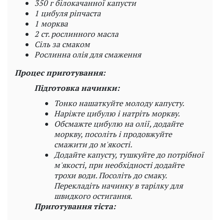
350 г білокачанної капусти
1 цибуля ріпчаста
1 морква
2 ст. рослинного масла
Сіль за смаком
Рослинна олія для смаження
Процес приготування:
Підготовка начинки:
Тонко нашаткуйте молоду капусту.
Наріжте цибулю і натріть моркву.
Обсмажте цибулю на олії, додайте
моркву, посоліть і продовжуйте
смажити до м'якості.
Додайте капусту, тушкуйте до потрібної
м'якості, при необхідності додайте
трохи води. Посоліть до смаку.
Перекладіть начинку в тарілку для
швидкого остигання.
Приготування тіста: