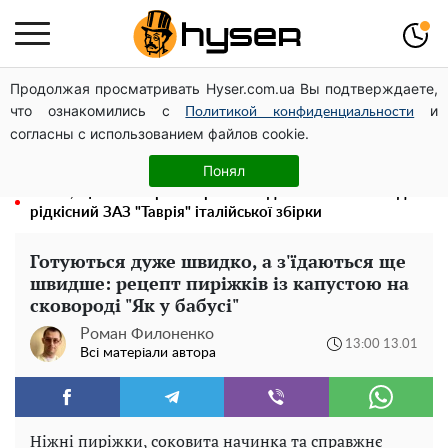
Продолжая просматривать Hyser.com.ua Вы подтверждаете,
Олена Тополя злив відео – це далеко не все: фронтмен
что ознакомились с
и
"Антитіла" Тарас Тополя став наступним
Политикой конфиденциальности
согласны с использованием файлов cookie.
Повністю гола Анна Трінчер блиснула "принадами":
таких розмірів ви ще не бачили
Понял
Жаль, що таке зараз не роблять для села: як виглядав
рідкісний ЗАЗ "Таврія" італійської збірки
Готуються дуже швидко, а з'їдаються ще
швидше: рецепт пиріжків із капустою на
сковороді "Як у бабусі"
Роман Филоненко
13:00 13.01
Всі матеріали автора
Ніжні пиріжки, соковита начинка та справжнє