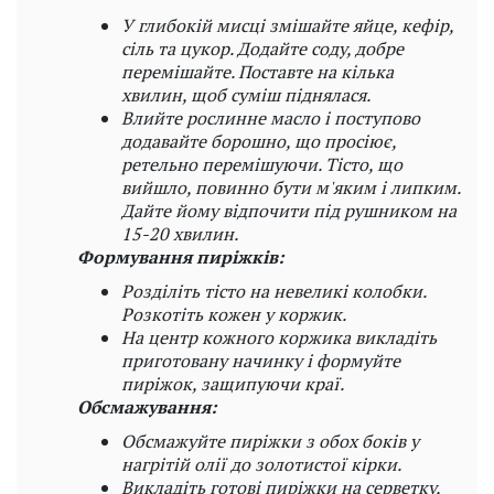
У глибокій мисці змішайте яйце, кефір,
сіль та цукор. Додайте соду, добре
перемішайте. Поставте на кілька
хвилин, щоб суміш піднялася.
Влийте рослинне масло і поступово
додавайте борошно, що просіює,
ретельно перемішуючи. Тісто, що
вийшло, повинно бути м'яким і липким.
Дайте йому відпочити під рушником на
15-20 хвилин.
Формування пиріжків:
Розділіть тісто на невеликі колобки.
Розкотіть кожен у коржик.
На центр кожного коржика викладіть
приготовану начинку і формуйте
пиріжок, защипуючи краї.
Обсмажування:
Обсмажуйте пиріжки з обох боків у
нагрітій олії до золотистої кірки.
Викладіть готові пиріжки на серветку,