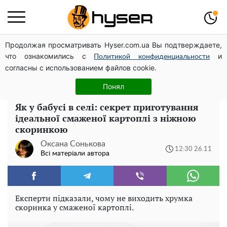
Продолжая просматривать Hyser.com.ua Вы подтверждаете,
Чи може Поштова площа стати головною точкою
что ознакомились с
и
входу до історичного Києва
Политикой конфиденциальности
согласны с использованием файлов cookie.
Гола Олена Тополя у цікавих позах змусила відвисати
щелепи: злив відео – було лише початком
Понял
Як у бабусі в селі: секрет приготування
ідеальної смаженої картоплі з ніжною
скоринкою
Оксана Сонькова
12:30 26.11
Всі матеріали автора
Експерти підказали, чому не виходить хрумка
скоринка у смаженої картоплі.