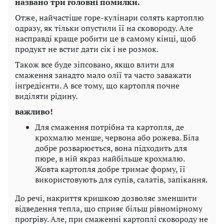
названо три головні помилки.
Отже, найчастіше горе-кулінари солять картоплю
одразу, як тільки опустили її на сковороду. Але
насправді краще робити це в самому кінці, щоб
продукт не встиг дати сік і не розмок.
Також все буде зіпсовано, якщо влити для
смаження занадто мало олії та часто заважати
інгредієнти. А все тому, що картопля почне
виділяти рідину.
важливо!
Для смаження потрібна та картопля, де
крохмалю менше, червона або рожева. Біла
добре розварюється, вона підходить для
пюре, в ній якраз найбільше крохмалю.
Жовта картопля добре тримає форму, її
використовують для супів, салатів, запікання.
До речі, накриття кришкою дозволяє зменшити
відведення тепла, що сприяє більш рівномірному
прогріву. Але, при смаженні картоплі сковороду не