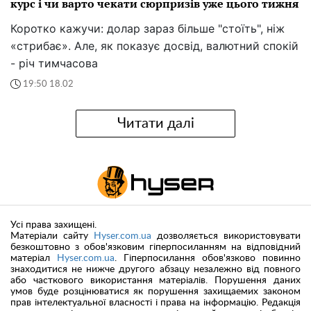
курс і чи варто чекати сюрпризів уже цього тижня
Коротко кажучи: долар зараз більше "стоїть", ніж
«стрибає». Але, як показує досвід, валютний спокій
- річ тимчасова
19:50 18.02
Читати далі
Усі права захищені.
Матеріали сайту
Hyser.com.ua
дозволяється використовувати
безкоштовно з обов'язковим гіперпосиланням на відповідний
матеріал
Hyser.com.ua
. Гіперпосилання обов'язково повинно
знаходитися не нижче другого абзацу незалежно від повного
або часткового використання матеріалів. Порушення даних
умов буде розцінюватися як порушення захищаемих законом
прав інтелектуальної власності і права на інформацію. Редакція