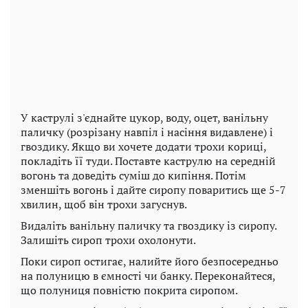
У каструлі з'єднайте цукор, воду, оцет, ванільну
паличку (розрізану навпіл і насіння видавлене) і
гвоздику. Якщо ви хочете додати трохи кориці,
покладіть її туди. Поставте каструлю на середній
вогонь та доведіть суміш до кипіння. Потім
зменшіть вогонь і дайте сиропу поваритись ще 5-7
хвилин, щоб він трохи загуснув.
Видаліть ванільну паличку та гвоздику із сиропу.
Залишіть сироп трохи охолонути.
Поки сироп остигає, налийте його безпосередньо
на полуницю в ємності чи банку. Переконайтеся,
що полуниця повністю покрита сиропом.