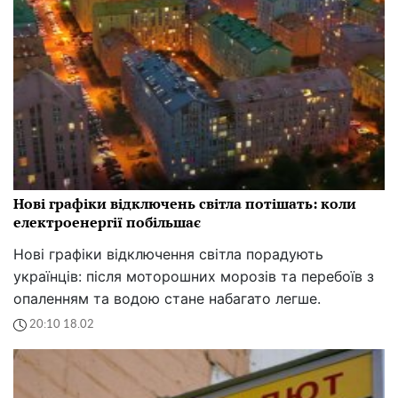
Нові графіки відключень світла потішать: коли
електроенергії побільшає
Нові графіки відключення світла порадують
українців: після моторошних морозів та перебоїв з
опаленням та водою стане набагато легше.
20:10 18.02