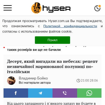
Продолжая просматривать Hyser.com.ua Вы подтверждаете,
Гола Олена Тополя у цікавих позах змусила відвисати
что ознакомились с
и
щелепи: злив відео – було лише початком
Политикой конфиденциальности
согласны с использованием файлов cookie.
Олена Тополя злив відео – це далеко не все: фронтмен
"Антитіла" Тарас Тополя став наступним
Понял
Повністю гола Анна Трінчер блиснула "принадами":
таких розмірів ви ще не бачили
Десерт, який вигадали на небесах: рецепт
незвичайної маринованої полуниці по-
італійськи
Владимир Бойко
21:00 28.06
Всі матеріали автора
Від цього запашного і п'янкого запаху ви будете в