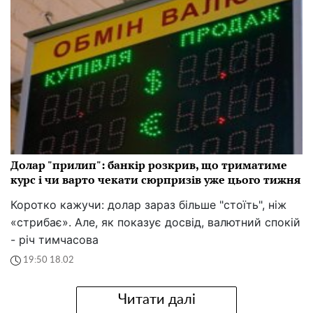
Долар "прилип": банкір розкрив, що триматиме
курс і чи варто чекати сюрпризів уже цього тижня
Коротко кажучи: долар зараз більше "стоїть", ніж
«стрибає». Але, як показує досвід, валютний спокій
- річ тимчасова
19:50 18.02
Читати далі